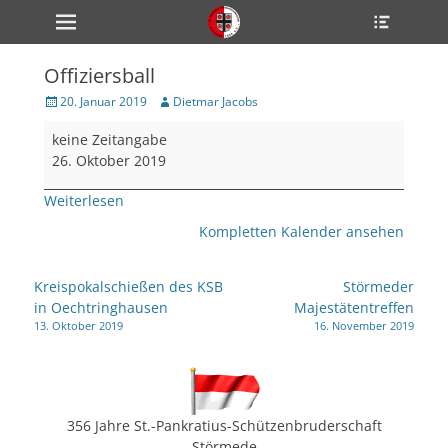
Primärmenü
Heade
zum
Toggle
Inhalt
überspringen
Offiziersball
ollapse
hild
Veröffentlicht
Author
20. Januar 2019
Dietmar Jacobs
enu
am
Offiziersball
ollapse
keine Zeitangabe
hild
enu
26. Oktober 2019
ollapse
hild
Weiterlesen
enu
Kompletten Kalender ansehen
ollapse
Beitragsnavigation
Kreispokalschießen des KSB
Störmeder
hild
in Oechtringhausen
Majestätentreffen
enu
13. Oktober 2019
16. November 2019
ollapse
hild
enu
356 Jahre St.-Pankratius-Schützenbruderschaft
Störmede