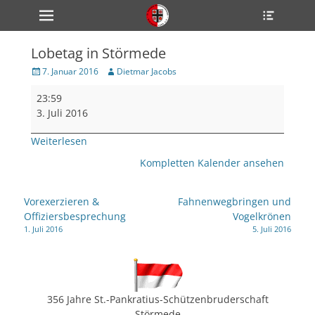
Primärmenü
Heade
zum
Toggle
Inhalt
überspringen
Lobetag in Störmede
ollapse
hild
Veröffentlicht
Author
7. Januar 2016
Dietmar Jacobs
enu
am
Lobetag
ollapse
23:59
hild
in
enu
3. Juli 2016
Störmede
ollapse
hild
Weiterlesen
enu
Kompletten Kalender ansehen
ollapse
Beitragsnavigation
Vorexerzieren &
Fahnenwegbringen und
hild
Offiziersbesprechung
Vogelkrönen
enu
1. Juli 2016
5. Juli 2016
ollapse
hild
enu
356 Jahre St.-Pankratius-Schützenbruderschaft
Störmede