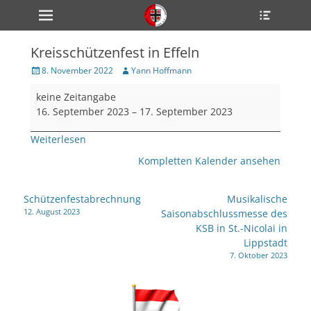
Primärmenü
Heade
zum
Toggle
Inhalt
überspringen
Kreisschützenfest in Effeln
ollapse
hild
Veröffentlicht
Author
8. November 2022
Yann Hoffmann
enu
am
Kreisschützenfest
ollapse
keine Zeitangabe
hild
in
enu
16. September 2023
–
17. September 2023
Effeln
ollapse
hild
Weiterlesen
enu
Kompletten Kalender ansehen
ollapse
Beitragsnavigation
Schützenfestabrechnung
Musikalische
hild
12. August 2023
Saisonabschlussmesse des
enu
KSB in St.-Nicolai in
ollapse
hild
Lippstadt
enu
7. Oktober 2023