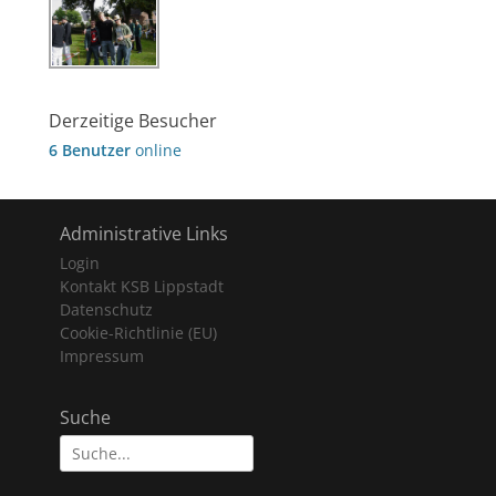
Derzeitige Besucher
6 Benutzer
online
Administrative Links
Login
Kontakt KSB Lippstadt
Datenschutz
Cookie-Richtlinie (EU)
Impressum
Suche
Suche
nach: