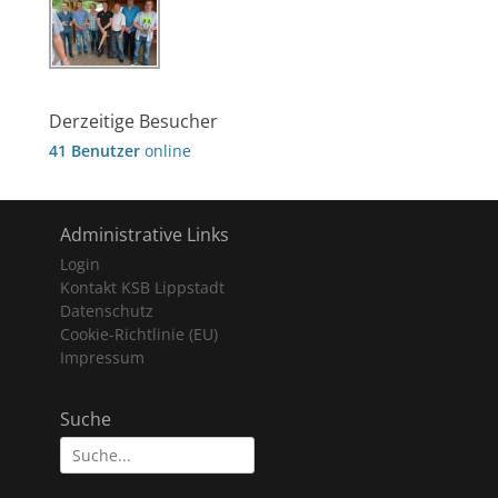
Derzeitige Besucher
41 Benutzer
online
Administrative Links
Login
Kontakt KSB Lippstadt
Datenschutz
Cookie-Richtlinie (EU)
Impressum
Suche
Suche
nach: