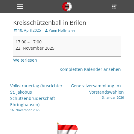
Primärmenü
Heade
zum
Toggle
Inhalt
überspringen
Kreisschützenball in Brilon
ollapse
hild
Veröffentlicht
Author
10. April 2025
Yann Hoffmann
enu
am
Kreisschützenball
ollapse
17:00
–
17:00
hild
in
enu
22. November 2025
Brilon
ollapse
hild
Weiterlesen
enu
Kompletten Kalender ansehen
ollapse
Beitragsnavigation
Volkstrauertag (Ausrichter
Generalversammlung inkl.
hild
St. Jakobus
Vorstandswahlen
enu
3. Januar 2026
Schützenbruderschaft
ollapse
hild
Ehringhausen)
enu
16. November 2025