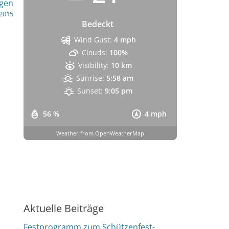
ngen
 2015
Bedeckt
Wind Gust:
4 mph
Clouds:
100%
Visibility:
10 km
Sunrise:
5:58 am
Sunset:
9:05 pm
56 %
4 mph
Weather from OpenWeatherMap
Aktuelle Beiträge
Festprogramm zum Schützenfest-