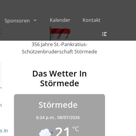
Kalender
Kontakt
Sponsoren
t
Header
Toggle
356 Jahre St.-Pankratius-
Schützenbruderschaft Störmede
Das Wetter In
Störmede
Störmede
n
6:24 p.m.,
08/07/2026
21
°C
s in