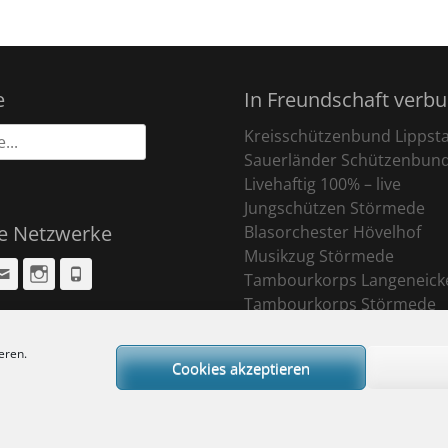
e
In Freundschaft verb
Kreisschützenbund Lippst
Sauerländer Schützenbun
Livehaftig 100% – live
Jungschützen Störmede
le Netzwerke
Blasorchester Hövelhof
Musikzug Störmede
cebook
Email
Instagram
Phone
Tambourkorps Langeneick
Tambourkorps Störmede
eren.
Cookies akzeptieren
ight © 2026
Sankt Pankratius Schützenbruderschaft Störmede
. All Rights R