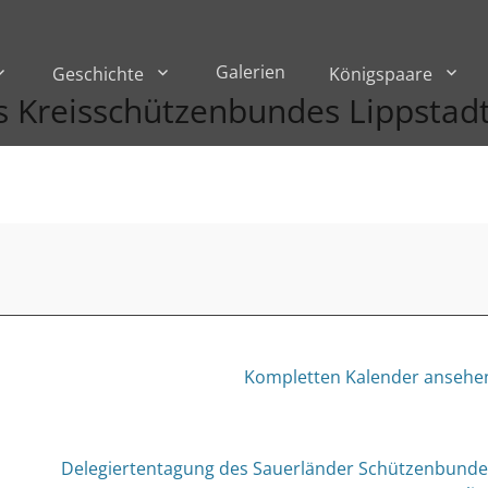
Galerien
Geschichte
Königspaare
s Kreisschützenbundes Lippstad
Kompletten Kalender ansehe
Delegiertentagung des Sauerländer Schützenbunde