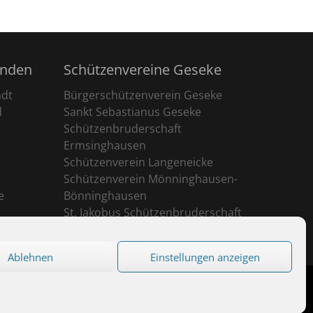
unden
Schützenvereine Geseke
adt
Bürgerschützenverein Geseke
d
Sankt Sebastianus Geseke
Schützenbruderschaft
Ermsinghausen
Schützenverein Langeneicke
Schützenverein Mönninghausen-
e
Bönninghausen
St. Jakobus Schützenbruderschaft
Ehringhausen
Ablehnen
Einstellungen anzeigen
eserved.