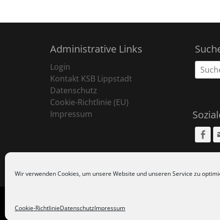
Administrative Links
Such
Suche
Login
nach:
Kontakt KSB Lippstadt
Datenschutz
Cookie-Richtlinie (EU)
Sozia
Impressum
Fa
Wir verwenden Cookies, um unsere Website und unseren Service zu optimi
Copyr
Cookie-Richtlinie
Datenschutz
Impressum