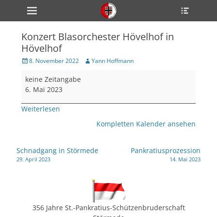
Primärmenü
Heade
zum
Toggle
Inhalt
überspringen
Konzert Blasorchester Hövelhof in
ollapse
Hövelhof
hild
enu
Veröffentlicht
Author
8. November 2022
Yann Hoffmann
ollapse
am
hild
Konzert
enu
keine Zeitangabe
Blasorchester
ollapse
6. Mai 2023
hild
Hövelhof
enu
in
Weiterlesen
Hövelhof
Kompletten Kalender ansehen
ollapse
hild
Beitragsnavigation
enu
Schnadgang in Störmede
Pankratiusprozession
29. April 2023
14. Mai 2023
ollapse
hild
enu
356 Jahre St.-Pankratius-Schützenbruderschaft