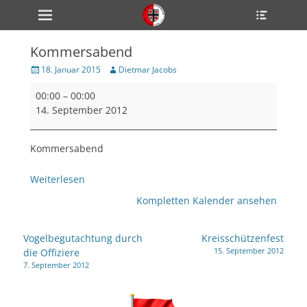
Primärmenü
Heade
zum
Toggle
Inhalt
überspringen
Kommersabend
ollapse
hild
Veröffentlicht
Author
18. Januar 2015
Dietmar Jacobs
enu
am
Kommersabend
ollapse
00:00
–
00:00
hild
enu
14. September 2012
ollapse
hild
enu
Kommersabend
Weiterlesen
ollapse
Kompletten Kalender ansehen
hild
enu
ollapse
Beitragsnavigation
hild
Vogelbegutachtung durch
Kreisschützenfest
enu
15. September 2012
die Offiziere
7. September 2012