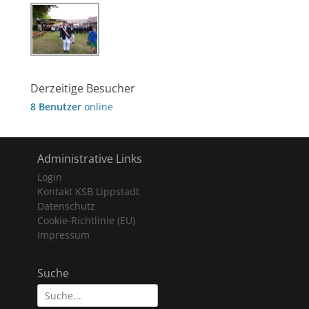
Derzeitige Besucher
8 Benutzer
online
Administrative Links
Login
Kontakt KSB Lippstadt
Datenschutz
Cookie-Richtlinie (EU)
Impressum
Suche
Suche
nach: