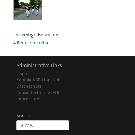
Derzeitige Besucher
4 Benutzer
online
Administrative Links
Login
Kontakt KSB Lippstadt
Datenschutz
Cookie-Richtlinie (EU)
Impressum
Suche
Suche
nach: