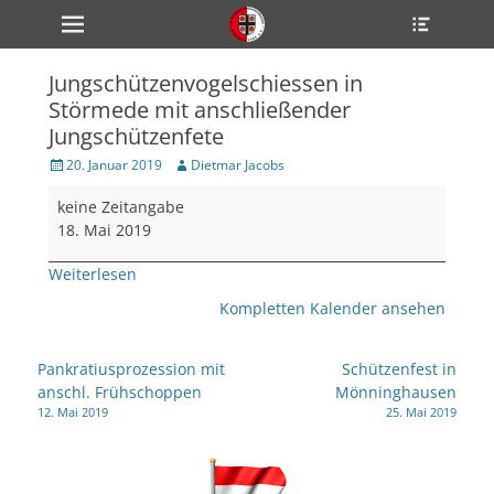
Primärmenü
Heade
zum
Toggle
Inhalt
überspringen
Jungschützenvogelschiessen in
ollapse
Störmede mit anschließender
hild
enu
Jungschützenfete
ollapse
hild
Veröffentlicht
Author
20. Januar 2019
Dietmar Jacobs
enu
am
Jungschützenvogelschiessen
ollapse
keine Zeitangabe
hild
in
18. Mai 2019
enu
Störmede
mit
Weiterlesen
anschließender
Kompletten Kalender ansehen
ollapse
Jungschützenfete
hild
enu
Beitragsnavigation
ollapse
Pankratiusprozession mit
Schützenfest in
hild
anschl. Frühschoppen
Mönninghausen
enu
12. Mai 2019
25. Mai 2019