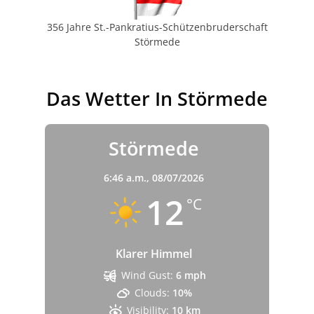
356 Jahre St.-Pankratius-Schützenbruderschaft
Störmede
Das Wetter In Störmede
Störmede
6:46 a.m.,
08/07/2026
12
°C
Klarer Himmel
Wind Gust:
6 mph
Clouds:
10%
Visibility:
10 km