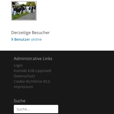
Derzeitige Besucher
9 Benutzer
online
Administrative Links
Login
Kontakt KSB Lippstadt
Datenschutz
Cookie-Richtlinie (EU)
Impressum
Suche
Suche
nach: