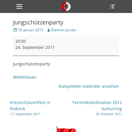
Primärmenü
Heade
zum
Toggle
Inhalt
überspringen
Jungschützenparty
ollapse
hild
Veröffentlicht
Author
18. Januar 2015
Dietmar Jacobs
enu
am
Jungschützenparty
ollapse
20:00
hild
enu
24. September 2011
ollapse
hild
enu
Jungschützenparty
Weiterlesen
ollapse
Kompletten Kalender ansehen
hild
enu
ollapse
Beitragsnavigation
hild
Kreisschützenfest in
Terminkoordination 2012
enu
Rixbeck
Kulturring
17. September 2011
24. Oktober 2011