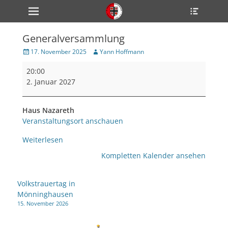
Primärmenü
Heade
zum
Toggle
Inhalt
überspringen
Generalversammlung
ollapse
hild
Veröffentlicht
Author
17. November 2025
Yann Hoffmann
enu
am
Generalversammlung
ollapse
20:00
hild
enu
2. Januar 2027
ollapse
hild
enu
Haus Nazareth
Veranstaltungsort anschauen
Weiterlesen
ollapse
hild
Kompletten Kalender ansehen
enu
ollapse
hild
Beitragsnavigation
enu
Volkstrauertag in
Mönninghausen
15. November 2026