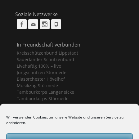
Soziale Netzwerke
Facebook
Email
Instagram
Phone
In Freundschaft verbunden
Kreisschützenbund Lippstadt
Sauerländer Schützenbund
Livehaftig 100% – live
Jungschützen Störmede
Blasorchester Hövelhof
Musikzug Störmede
Tambourkorps Langeneicke
Tambourkorps Störmede
Schützenvereine Geseke
Wir verwenden Cookies, um unsere Website und unseren Service zu
optimieren.
Bürgerschützenverein Geseke
Sankt Sebastianus Geseke
Schützenbruderschaft Ermsinghausen