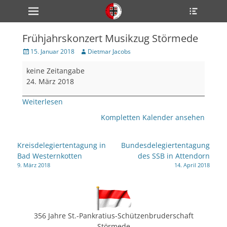
Primärmenü
Heade
zum
Toggle
Inhalt
überspringen
Frühjahrskonzert Musikzug Störmede
ollapse
hild
Veröffentlicht
Author
15. Januar 2018
Dietmar Jacobs
enu
am
Frühjahrskonzert
ollapse
keine Zeitangabe
hild
Musikzug
enu
24. März 2018
Störmede
ollapse
hild
Weiterlesen
enu
Kompletten Kalender ansehen
ollapse
Beitragsnavigation
Kreisdelegiertentagung in
Bundesdelegiertentagung
hild
Bad Westernkotten
des SSB in Attendorn
enu
9. März 2018
14. April 2018
ollapse
hild
enu
356 Jahre St.-Pankratius-Schützenbruderschaft
Störmede