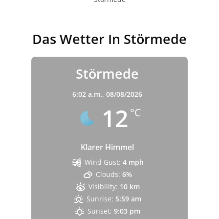
Das Wetter In Störmede
Störmede
6:02 a.m.,
08/08/2026
12
°C
Klarer Himmel
Wind Gust:
4 mph
Clouds:
6%
Visibility:
10 km
Sunrise:
5:59 am
Sunset:
9:03 pm