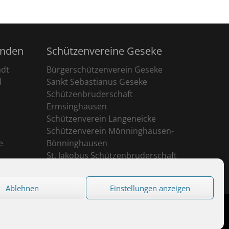
unden
Schützenvereine Geseke
adt
Bürgerschützenverein Geseke
d
Sankt Sebastianus Geseke
Schützenbruderschaft
Ermsinghausen
Schützenverein Langeneicke
Schützenverein Mönninghausen-
e
Bönninghausen
St. Jakobus Schützenbruderschaft
Ehringhausen
Ablehnen
Einstellungen anzeigen
eserved.