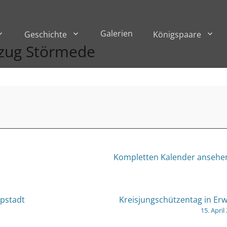
Galerien
Geschichte
Königspaare
kzug Störmede
Kompletten Kalender ansehe
ppstadt
Kreisjungschützentag in Erw
15. April