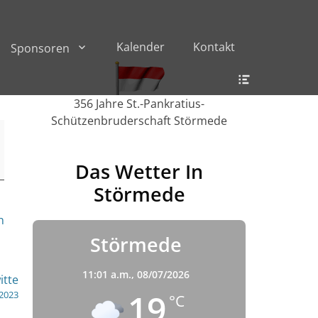
Kalender
Kontakt
Sponsoren
Header
Toggle
356 Jahre St.-Pankratius-
Schützenbruderschaft Störmede
Das Wetter In
Störmede
n
Störmede
11:01 a.m.,
08/07/2026
itte
19
 2023
°C