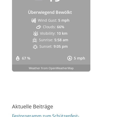
Überwiegend Bewölkt
Wind Gust:
5 mph
Clouds:
66%
Visibility:
10 km
Sunrise:
5:58 am
Sunset:
9:05 pm
67 %
5 mph
Weather from OpenWeatherMap
Aktuelle Beiträge
Festprogramm zum Schützenfest-