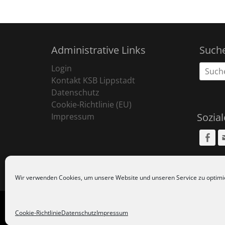
Administrative Links
Such
Suche
Login
nach:
Kontakt KSB Lippstadt
Datenschutz
Cookie-Richtlinie (EU)
Sozia
Impressum
Fa
Wir verwenden Cookies, um unsere Website und unseren Service zu optimi
Copyr
Cookie-Richtlinie
Datenschutz
Impressum