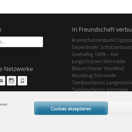
e
In Freundschaft verb
Kreisschützenbund Lippst
Sauerländer Schützenbun
Livehaftig 100% – live
Jungschützen Störmede
le Netzwerke
Blasorchester Hövelhof
Musikzug Störmede
cebook
Email
Instagram
Phone
Tambourkorps Langeneick
Tambourkorps Störmede
eren.
Cookies akzeptieren
ight © 2026
Sankt Pankratius Schützenbruderschaft Störmede
. All Rights R