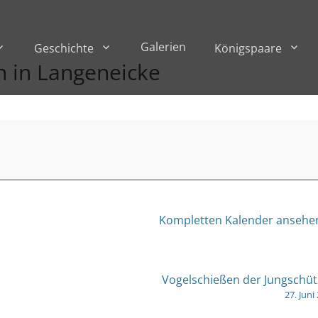
Galerien
Geschichte
Königspaare
n in Langeneicke
Kompletten Kalender ansehe
Vogelschießen der Jungschü
27. Juni