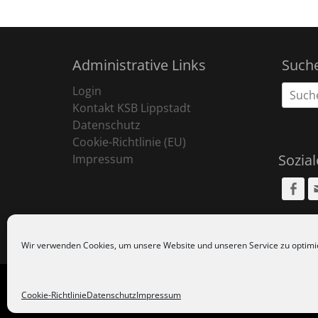
Administrative Links
Such
Suche
Login
nach:
Kontakt KSB Lippstadt
Datenschutz
Cookie-Richtlinie (EU)
Sozia
Impressum
Fa
Wir verwenden Cookies, um unsere Website und unseren Service zu optimi
Copyr
Cookie-Richtlinie
Datenschutz
Impressum