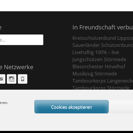
e
In Freundschaft verb
Kreisschützenbund Lippst
Sauerländer Schützenbun
Livehaftig 100% – live
Jungschützen Störmede
le Netzwerke
Blasorchester Hövelhof
Musikzug Störmede
cebook
Email
Instagram
Phone
Tambourkorps Langeneick
Tambourkorps Störmede
eren.
Cookies akzeptieren
ight © 2026
Sankt Pankratius Schützenbruderschaft Störmede
. All Rights R