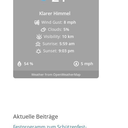
Klarer Himmel
Wind Gust:
8 mph
Clouds:
5%
Visibility:
10 km
Sunrise:
5:59 am
Sunset:
9:03 pm
54 %
5 mph
Weather from OpenWeatherMap
Aktuelle Beiträge
Festprogramm zum Schützenfest-