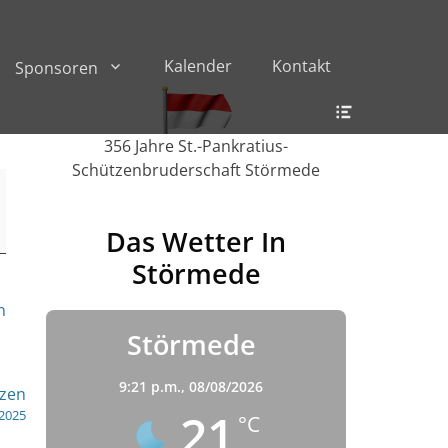
Kalender
Kontakt
Sponsoren
Header
Toggle
356 Jahre St.-Pankratius-
Schützenbruderschaft Störmede
Das Wetter In
Störmede
n
Störmede
9:21 p.m.,
08/08/2026
tzen
21
 2025
°C