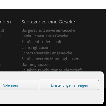
unden
Schützenvereine Geseke
adt
Bürgerschützenverein Geseke
d
Sankt Sebastianus Geseke
Schützenbruderschaft
Ermsinghausen
Schützenverein Langeneicke
Schützenverein Mönninghausen-
e
Bönninghausen
St. Jakobus Schützenbruderschaft
Ehringhausen
Ablehnen
Einstellungen anzeigen
eserved.