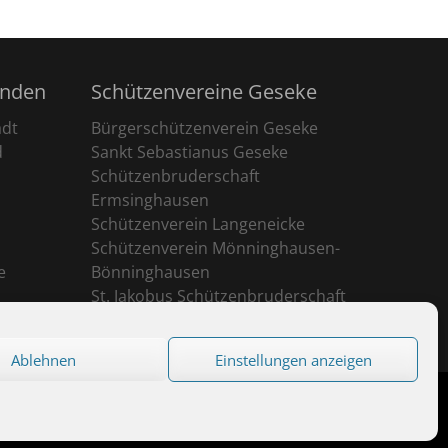
unden
Schützenvereine Geseke
adt
Bürgerschützenverein Geseke
d
Sankt Sebastianus Geseke
Schützenbruderschaft
Ermsinghausen
Schützenverein Langeneicke
Schützenverein Mönninghausen-
e
Bönninghausen
St. Jakobus Schützenbruderschaft
Ehringhausen
Ablehnen
Einstellungen anzeigen
eserved.