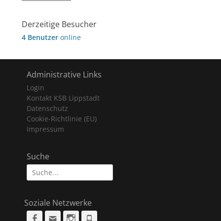
Derzeitige Besucher
4 Benutzer
online
Administrative Links
Login
Kontakt KSB Lippstadt
Datenschutz
Cookie-Richtlinie (EU)
Impressum
Suche
Suche
nach:
Soziale Netzwerke
Facebook
Email
Instagram
Phone