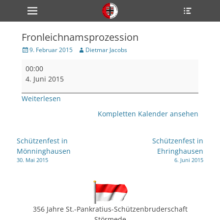
Primärmenü
Heade
zum
Toggle
Inhalt
überspringen
Fronleichnamsprozession
ollapse
hild
Veröffentlicht
Author
9. Februar 2015
Dietmar Jacobs
enu
am
Fronleichnamsprozession
ollapse
00:00
hild
enu
4. Juni 2015
ollapse
hild
Weiterlesen
enu
Kompletten Kalender ansehen
ollapse
Beitragsnavigation
Schützenfest in
Schützenfest in
hild
Mönninghausen
Ehringhausen
enu
30. Mai 2015
6. Juni 2015
ollapse
hild
enu
356 Jahre St.-Pankratius-Schützenbruderschaft
Störmede