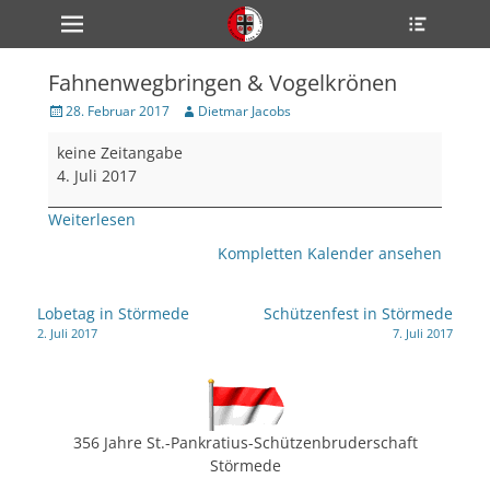
Primärmenü
Heade
zum
Toggle
Inhalt
überspringen
Fahnenwegbringen & Vogelkrönen
ollapse
hild
Veröffentlicht
Author
28. Februar 2017
Dietmar Jacobs
enu
am
Fahnenwegbringen
ollapse
keine Zeitangabe
hild
&
enu
4. Juli 2017
Vogelkrönen
ollapse
hild
Weiterlesen
enu
Kompletten Kalender ansehen
ollapse
Beitragsnavigation
Lobetag in Störmede
Schützenfest in Störmede
hild
2. Juli 2017
7. Juli 2017
enu
ollapse
hild
enu
356 Jahre St.-Pankratius-Schützenbruderschaft
Störmede