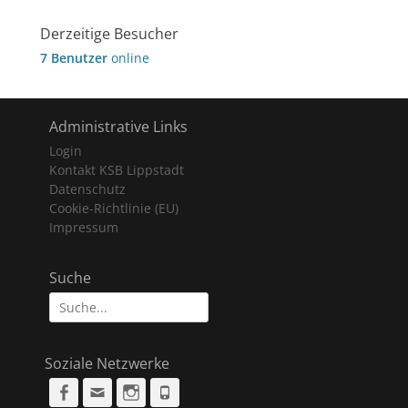
Derzeitige Besucher
7 Benutzer
online
Administrative Links
Login
Kontakt KSB Lippstadt
Datenschutz
Cookie-Richtlinie (EU)
Impressum
Suche
Suche
nach:
Soziale Netzwerke
Facebook
Email
Instagram
Phone