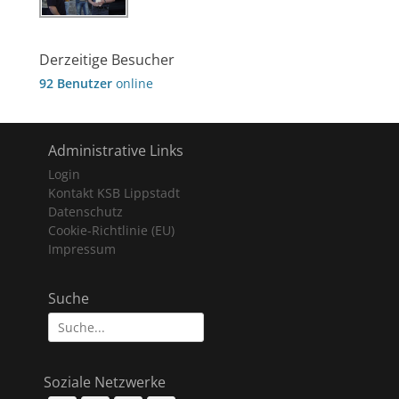
Derzeitige Besucher
92 Benutzer
online
Administrative Links
Login
Kontakt KSB Lippstadt
Datenschutz
Cookie-Richtlinie (EU)
Impressum
Suche
Suche
nach:
Soziale Netzwerke