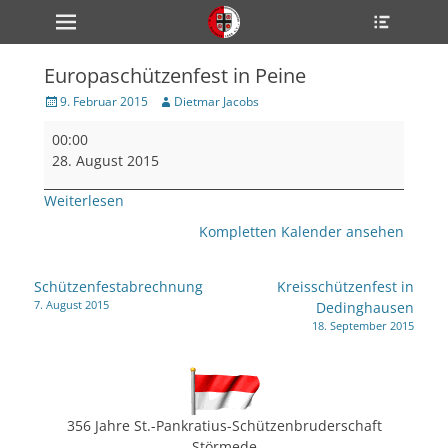
Primärmenü
Heade
zum
Toggle
Inhalt
überspringen
Europaschützenfest in Peine
ollapse
hild
Veröffentlicht
Author
9. Februar 2015
Dietmar Jacobs
enu
am
Europaschützenfest
ollapse
00:00
hild
in
enu
28. August 2015
Peine
ollapse
hild
Weiterlesen
enu
Kompletten Kalender ansehen
ollapse
Beitragsnavigation
Schützenfestabrechnung
Kreisschützenfest in
hild
7. August 2015
Dedinghausen
enu
18. September 2015
ollapse
hild
enu
356 Jahre St.-Pankratius-Schützenbruderschaft
Störmede