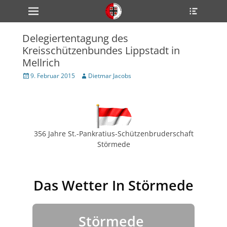
Primärmenü
Heade
zum
Toggle
Inhalt
überspringen
Delegiertentagung des
ollapse
Kreisschützenbundes Lippstadt in
hild
enu
Mellrich
ollapse
hild
Veröffentlicht
Author
9. Februar 2015
Dietmar Jacobs
enu
am
ollapse
hild
enu
356 Jahre St.-Pankratius-Schützenbruderschaft
ollapse
Störmede
hild
enu
ollapse
hild
Das Wetter In Störmede
enu
Störmede