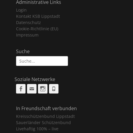
Administrative Links
Login
Kontakt KSB Lippstadt
Datenschutz
Cookie-Richtlinie (EU)
Impressum
Suche
Suche
nach:
Soziale Netzwerke
Facebook
Email
Instagram
Phone
In Freundschaft verbunden
Kreisschützenbund Lippstadt
Sauerländer Schützenbund
Livehaftig 100% – live