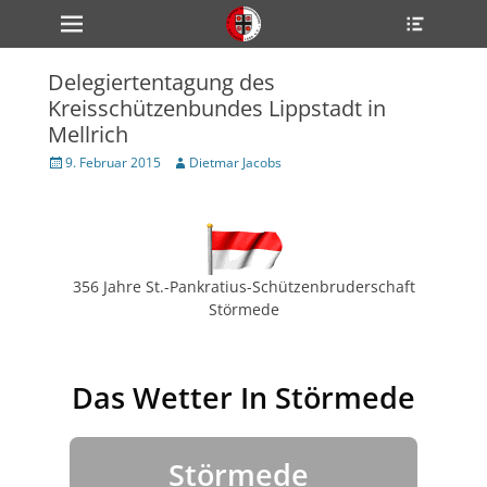
Primärmenü
Heade
zum
Toggle
Inhalt
überspringen
Delegiertentagung des
ollapse
Kreisschützenbundes Lippstadt in
hild
enu
Mellrich
ollapse
hild
Veröffentlicht
Author
9. Februar 2015
Dietmar Jacobs
enu
am
ollapse
hild
enu
356 Jahre St.-Pankratius-Schützenbruderschaft
ollapse
Störmede
hild
enu
ollapse
hild
Das Wetter In Störmede
enu
Störmede