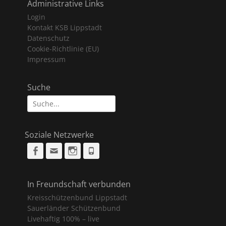
Administrative Links
Login
Kontakt KSB Lippstadt
Datenschutz
Cookie-Richtlinie (EU)
Impressum
Suche
Suche
nach:
Soziale Netzwerke
Facebook
Email
Instagram
Phone
In Freundschaft verbunden
Kreisschützenbund Lippstadt
Sauerländer Schützenbund
Livehaftig 100% – live