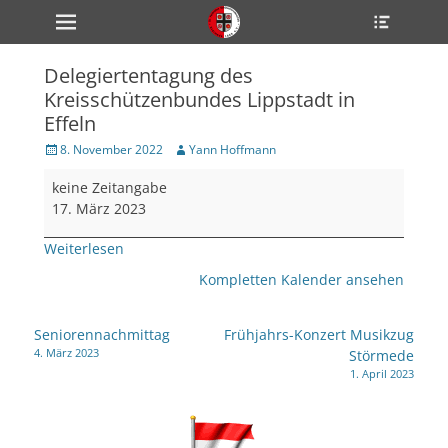
Primärmenü
Heade
zum
Toggle
Inhalt
überspringen
Delegiertentagung des
ollapse
Kreisschützenbundes Lippstadt in
hild
enu
Effeln
ollapse
hild
Veröffentlicht
Author
8. November 2022
Yann Hoffmann
enu
am
Delegiertentagung
ollapse
keine Zeitangabe
hild
des
17. März 2023
enu
Kreisschützenbundes
Lippstadt
Weiterlesen
in
Kompletten Kalender ansehen
ollapse
Effeln
hild
enu
Beitragsnavigation
ollapse
Seniorennachmittag
Frühjahrs-Konzert Musikzug
hild
4. März 2023
Störmede
enu
1. April 2023