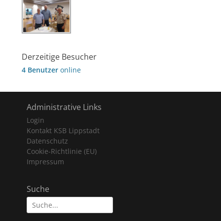
Derzeitige Besucher
4 Benutzer
online
Administrative Links
Login
Kontakt KSB Lippstadt
Datenschutz
Cookie-Richtlinie (EU)
Impressum
Suche
Suche
nach: