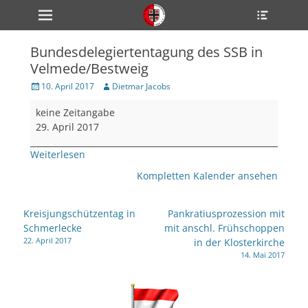
Primärmenü
Heade
zum
Toggle
Inhalt
überspringen
Bundesdelegiertentagung des SSB in
ollapse
Velmede/Bestweig
hild
enu
Veröffentlicht
Author
10. April 2017
Dietmar Jacobs
ollapse
am
hild
Bundesdelegiertentagung
enu
keine Zeitangabe
des
ollapse
29. April 2017
hild
SSB
enu
in
Weiterlesen
Velmede/Bestweig
Kompletten Kalender ansehen
ollapse
hild
Beitragsnavigation
enu
Kreisjungschützentag in
Pankratiusprozession mit
Schmerlecke
mit anschl. Frühschoppen
ollapse
hild
22. April 2017
in der Klosterkirche
enu
14. Mai 2017