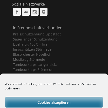
Soziale Netzwerke
Facebook
Email
Instagram
Phone
In Freundschaft verbunden
Kreisschützenbund Lippstadt
Sauerländer Schützenbund
Livehaftig 100% – live
Jungschützen Störmede
Blasorchester Hövelhof
Musikzug Störmede
Tambourkorps Langeneicke
Tambourkorps Störmede
Schützenvereine Geseke
Wir verwenden Cookies, um unsere Website und unseren Service zu
optimieren.
Bürgerschützenverein Geseke
Sankt Sebastianus Geseke
Schützenbruderschaft Ermsinghausen
Cookies akzeptieren
Schützenverein Langeneicke