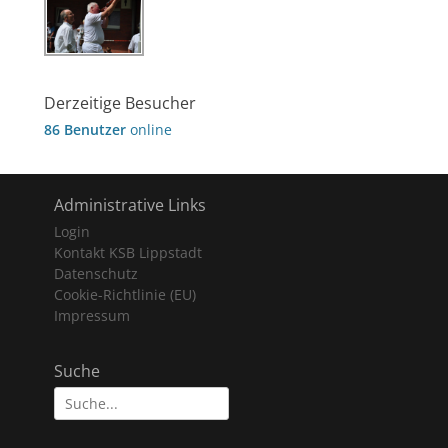
Derzeitige Besucher
86 Benutzer
online
Administrative Links
Login
Kontakt KSB Lippstadt
Datenschutz
Cookie-Richtlinie (EU)
Impressum
Suche
Suche
nach: