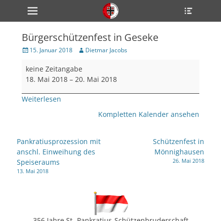
Primärmenü
Heade
zum
Toggle
Inhalt
überspringen
Bürgerschützenfest in Geseke
ollapse
hild
Veröffentlicht
Author
15. Januar 2018
Dietmar Jacobs
enu
am
Bürgerschützenfest
ollapse
keine Zeitangabe
hild
in
enu
18. Mai 2018
–
20. Mai 2018
Geseke
ollapse
hild
Weiterlesen
enu
Kompletten Kalender ansehen
ollapse
Beitragsnavigation
Pankratiusprozession mit
Schützenfest in
hild
anschl. Einweihung des
Mönnighausen
enu
26. Mai 2018
Speiseraums
ollapse
hild
13. Mai 2018
enu
356 Jahre St.-Pankratius-Schützenbruderschaft