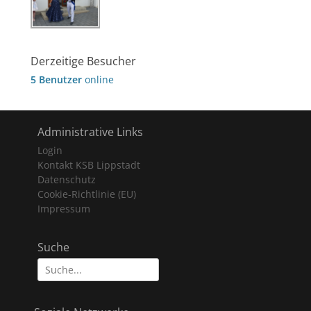
Derzeitige Besucher
5 Benutzer
online
Administrative Links
Login
Kontakt KSB Lippstadt
Datenschutz
Cookie-Richtlinie (EU)
Impressum
Suche
Suche
nach: