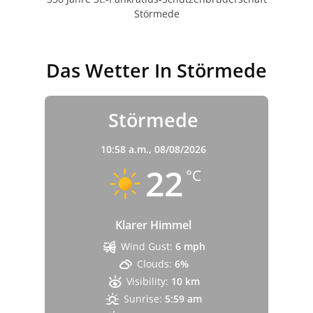
Störmede
Das Wetter In Störmede
Störmede
10:58 a.m.,
08/08/2026
22
°C
Klarer Himmel
Wind Gust:
6 mph
Clouds:
6%
Visibility:
10 km
Sunrise:
5:59 am