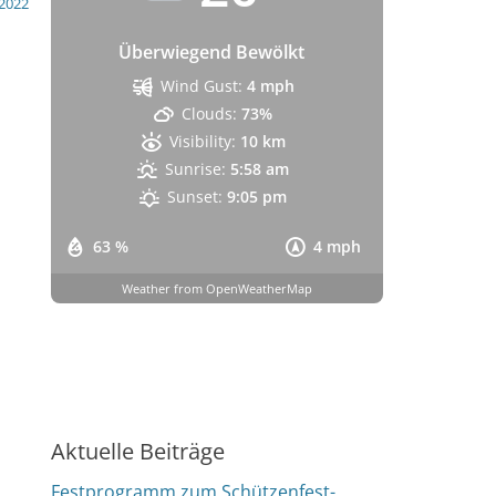
 2022
Überwiegend Bewölkt
Wind Gust:
4 mph
Clouds:
73%
Visibility:
10 km
Sunrise:
5:58 am
Sunset:
9:05 pm
63 %
4 mph
Weather from OpenWeatherMap
Aktuelle Beiträge
Festprogramm zum Schützenfest-