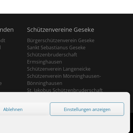
unden
Schützenvereine Geseke
adt
Bürgerschützenverein Geseke
d
Sankt Sebastianus Geseke
Schützenbruderschaft
Ermsinghausen
Schützenverein Langeneicke
Schützenverein Mönninghausen-
e
Bönninghausen
St. Jakobus Schützenbruderschaft
Ehringhausen
Ablehnen
Einstellungen anzeigen
eserved.