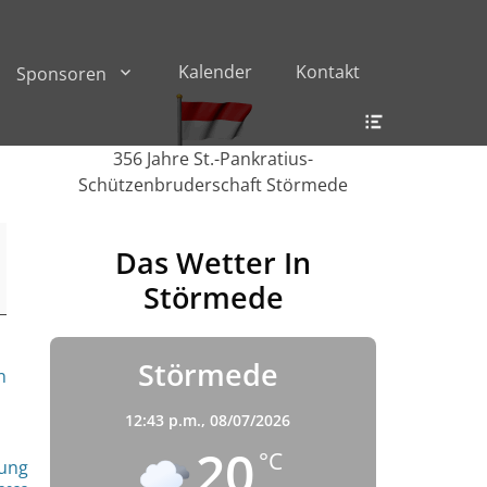
Kalender
Kontakt
Sponsoren
Header
Toggle
356 Jahre St.-Pankratius-
Schützenbruderschaft Störmede
Das Wetter In
Störmede
Störmede
n
12:43 p.m.,
08/07/2026
20
°C
ung