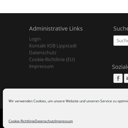
Administrative Links
Such
Suche
Login
nach:
Kontakt KSB Lippstadt
Datenschutz
Cookie-Richtlinie (EU)
Sozia
Impressum
Fa
Wir verwenden Cookies, um unsere Website und unseren Service zu optimi
Copyr
Cookie-Richtlinie
Datenschutz
Impressum