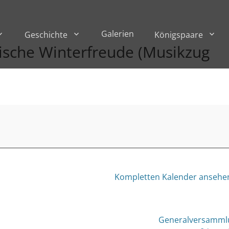
Galerien
Geschichte
Königspaare
ische Winterfreude (Musikzug
Kompletten Kalender ansehe
Generalversamml