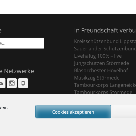
e
In Freundschaft verb
Kreisschützenbund Lippst
Sauerländer Schützenbun
Livehaftig 100% – live
Jungschützen Störmede
le Netzwerke
Blasorchester Hövelhof
Musikzug Störmede
cebook
Email
Instagram
Phone
Tambourkorps Langeneick
Tambourkorps Störmede
eren.
Cookies akzeptieren
ight © 2026
Sankt Pankratius Schützenbruderschaft Störmede
. All Rights R