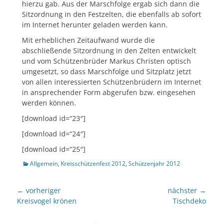
hierzu gab. Aus der Marschfolge ergab sich dann die
Sitzordnung in den Festzelten, die ebenfalls ab sofort
im Internet herunter geladen werden kann.
Mit erheblichen Zeitaufwand wurde die
abschließende Sitzordnung in den Zelten entwickelt
und vom Schützenbrüder Markus Christen optisch
umgesetzt, so dass Marschfolge und Sitzplatz jetzt
von allen interessierten Schützenbrüdern im Internet
in ansprechender Form abgerufen bzw. eingesehen
werden können.
[download id=“23″]
[download id=“24″]
[download id=“25″]
Kategorien
Allgemein
,
Kreisschützenfest 2012
,
Schützenjahr 2012
Beitragsnavigation
← vorheriger
nächster →
Vorheriger
nächster
Kreisvogel krönen
Tischdeko
Beitrag:
Beitrag: