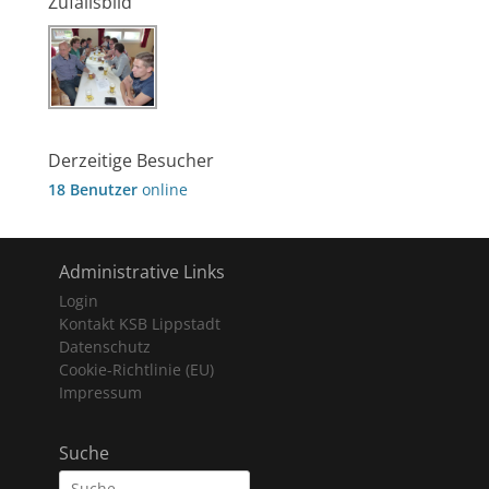
Zufallsbild
Derzeitige Besucher
18 Benutzer
online
Administrative Links
Login
Kontakt KSB Lippstadt
Datenschutz
Cookie-Richtlinie (EU)
Impressum
Suche
Suche