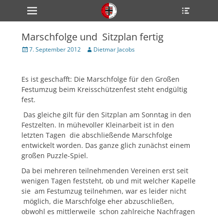
Primärmenü
Heade
zum
Toggle
Inhalt
überspringen
Marschfolge und Sitzplan fertig
ollapse
hild
Veröffentlicht
Author
7. September 2012
Dietmar Jacobs
enu
am
ollapse
hild
enu
Es ist geschafft: Die Marschfolge für den Großen
ollapse
Festumzug beim Kreisschützenfest steht endgültig
hild
fest.
enu
Das gleiche gilt für den Sitzplan am Sonntag in den
Festzelten. In mühevoller Kleinarbeit ist in den
letzten Tagen die abschließende Marschfolge
ollapse
hild
entwickelt worden. Das ganze glich zunächst einem
enu
großen Puzzle-Spiel.
ollapse
hild
Da bei mehreren teilnehmenden Vereinen erst seit
enu
wenigen Tagen feststeht, ob und mit welcher Kapelle
sie am Festumzug teilnehmen, war es leider nicht
möglich, die Marschfolge eher abzuschließen,
obwohl es mittlerweile schon zahlreiche Nachfragen