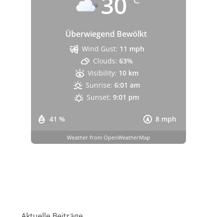
30
Überwiegend Bewölkt
Wind Gust:
11 mph
Clouds:
63%
Visibility:
10 km
Sunrise:
6:01 am
Sunset:
9:01 pm
41 %
8 mph
Weather from OpenWeatherMap
Aktuelle Beiträge