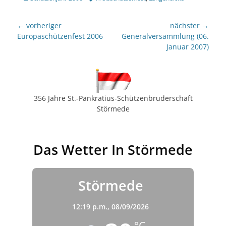
Beitragsnavigation
← vorheriger
nächster →
Vorheriger
nächster
Europaschützenfest 2006
Generalversammlung (06.
Beitrag:
Beitrag:
Januar 2007)
356 Jahre St.-Pankratius-Schützenbruderschaft
Störmede
Das Wetter In Störmede
Störmede
12:19 p.m.,
08/09/2026
°C