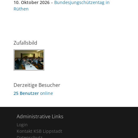
10. Oktober 2026
–
Bundesjungschützentag in
Rüthen
Zufallsbild
Derzeitige Besucher
25 Benutzer
online
Administrative Links
Login
Kontakt KSB Lippstadt
Datenschutz