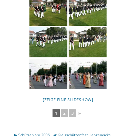
[ZEIGE EINE SLIDESHOW]
1
2
3
►
Kategorien
Tags
Schützenjahr 2006
Kreisschützenfest
,
Langeneicke