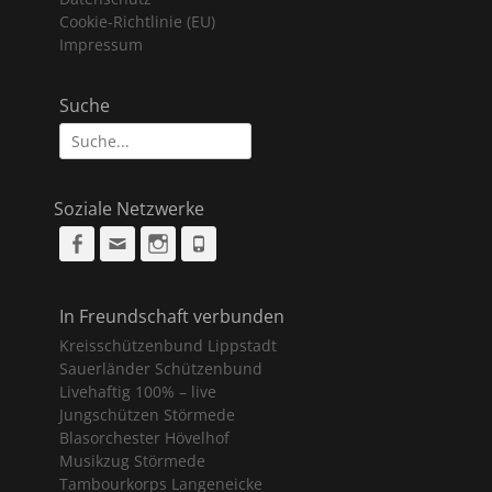
Cookie-Richtlinie (EU)
Impressum
Suche
Suche
nach:
Soziale Netzwerke
Facebook
Email
Instagram
Phone
In Freundschaft verbunden
Kreisschützenbund Lippstadt
Sauerländer Schützenbund
Livehaftig 100% – live
Jungschützen Störmede
Blasorchester Hövelhof
Musikzug Störmede
Tambourkorps Langeneicke