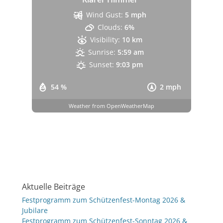
Wind Gust:
5 mph
Clouds:
6%
Visibility:
10 km
Sunrise:
5:59 am
Sunset:
9:03 pm
54 %
2 mph
Weather from OpenWeatherMap
Aktuelle Beiträge
Festprogramm zum Schützenfest-Montag 2026 &
Jubilare
Festprogramm zum Schützenfest-Sonntag 2026 &