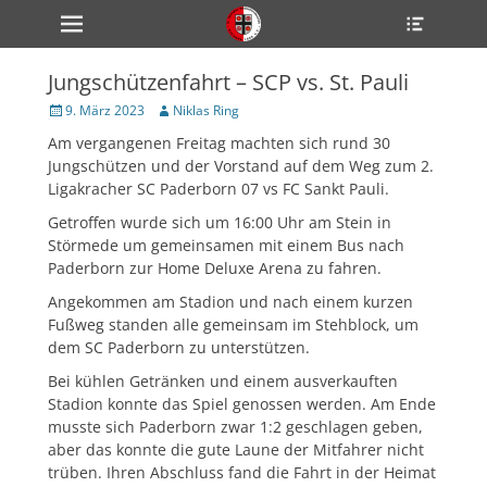
Primärmenü
Heade
zum
Toggle
Inhalt
überspringen
Jungschützenfahrt – SCP vs. St. Pauli
ollapse
hild
Veröffentlicht
Author
9. März 2023
Niklas Ring
enu
am
Am vergangenen Freitag machten sich rund 30
ollapse
hild
Jungschützen und der Vorstand auf dem Weg zum 2.
enu
Ligakracher SC Paderborn 07 vs FC Sankt Pauli.
ollapse
hild
Getroffen wurde sich um 16:00 Uhr am Stein in
enu
Störmede um gemeinsamen mit einem Bus nach
Paderborn zur Home Deluxe Arena zu fahren.
Angekommen am Stadion und nach einem kurzen
ollapse
hild
Fußweg standen alle gemeinsam im Stehblock, um
enu
dem SC Paderborn zu unterstützen.
ollapse
hild
Bei kühlen Getränken und einem ausverkauften
enu
Stadion konnte das Spiel genossen werden. Am Ende
musste sich Paderborn zwar 1:2 geschlagen geben,
aber das konnte die gute Laune der Mitfahrer nicht
trüben. Ihren Abschluss fand die Fahrt in der Heimat