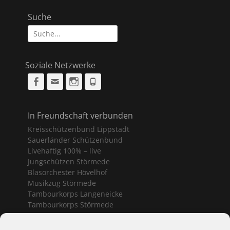
Suche
Suche
nach:
Soziale Netzwerke
Facebook
Email
Instagram
Phone
In Freundschaft verbunden
Kreisschützenbund Lippstadt
Sauerländer Schützenbund
Livehaftig 100% – live
Jungschützen Störmede
Blasorchester Hövelhof
Musikzug Störmede
Tambourkorps Langeneicke
Tambourkorps Störmede