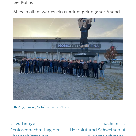
bei Pohle.
Alles in allem war es ein rundum gelungener Abend.
Kategorien
Allgemein
,
Schützenjahr 2023
Beitragsnavigation
← vorheriger
nächster →
Vorheriger
nächster
Seniorennachmittag der
Herzblut und Schweineblut
Beitrag:
Beitrag: