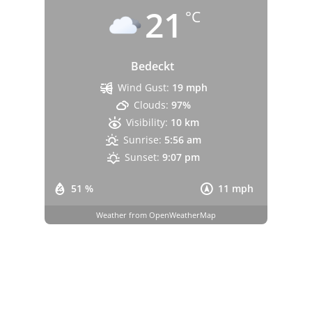
21
°C
Bedeckt
Wind Gust:
19 mph
Clouds:
97%
Visibility:
10 km
Sunrise:
5:56 am
Sunset:
9:07 pm
51 %
11 mph
Weather from OpenWeatherMap