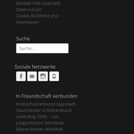
Kontakt KSB Lippstadt
Datenschutz
Cookie-Richtlinie (EU)
Impressum
Suche
Suche
nach:
Soziale Netzwerke
Facebook
Email
Instagram
Phone
In Freundschaft verbunden
Kreisschützenbund Lippstadt
Sauerländer Schützenbund
Livehaftig 100% – live
Jungschützen Störmede
Blasorchester Hövelhof