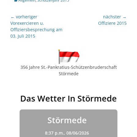
Allgemein
,
Schützenjahr 2015
Beitragsnavigation
← vorheriger
nächster →
Vorheriger
nächster
Vorexercieren u.
Offiziere 2015
Beitrag:
Beitrag:
Offiziersbesprechung am
03. Juli 2015
356 Jahre St.-Pankratius-Schützenbruderschaft
Störmede
Das Wetter In Störmede
Störmede
8:37 p.m.,
08/06/2026