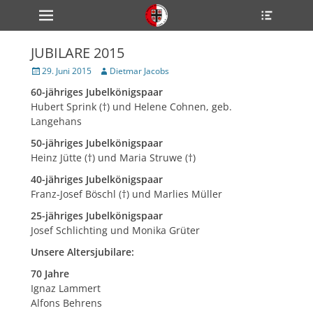
Primärmenü
Heade
zum
Toggle
Inhalt
überspringen
JUBILARE 2015
ollapse
hild
Veröffentlicht
Author
29. Juni 2015
Dietmar Jacobs
enu
am
60-jähriges Jubelkönigspaar
ollapse
hild
Hubert Sprink (†) und Helene Cohnen, geb.
enu
Langehans
ollapse
hild
50-jähriges Jubelkönigspaar
enu
Heinz Jütte (†) und Maria Struwe (†)
40-jähriges Jubelkönigspaar
Franz-Josef Böschl (†) und Marlies Müller
ollapse
hild
25-jähriges Jubelkönigspaar
enu
Josef Schlichting und Monika Grüter
ollapse
hild
enu
Unsere Altersjubilare:
70 Jahre
Ignaz Lammert
Alfons Behrens