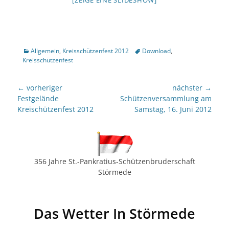
[ZEIGE EINE SLIDESHOW]
Kategorien
Tags
Allgemein
,
Kreisschützenfest 2012
Download
,
Kreisschützenfest
Beitragsnavigation
← vorheriger
nächster →
Vorheriger
nächster
Festgelände
Schützenversammlung am
Beitrag:
Beitrag:
Kreischützenfest 2012
Samstag, 16. Juni 2012
356 Jahre St.-Pankratius-Schützenbruderschaft
Störmede
Das Wetter In Störmede