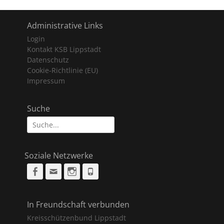
Administrative Links
Login
Kontakt KSB Lippstadt
Datenschutz
Cookie-Richtlinie (EU)
Impressum
Suche
Suche
nach:
Soziale Netzwerke
Facebook
Email
Instagram
Phone
In Freundschaft verbunden
Kreisschützenbund Lippstadt