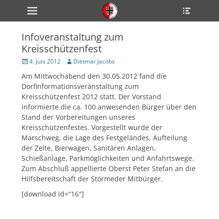
Primärmenü
Heade
zum
Toggle
Inhalt
überspringen
Infoveranstaltung zum
ollapse
Kreisschützenfest
hild
enu
Veröffentlicht
Author
4. Juni 2012
Dietmar Jacobs
ollapse
am
hild
Am Mittwochabend den 30.05.2012 fand die
enu
Dorfinformationsveranstaltung zum
ollapse
hild
Kreisschützenfest 2012 statt. Der Vorstand
enu
informierte die ca. 100 anwesenden Bürger über den
Stand der Vorbereitungen unseres
Kreisschützenfestes. Vorgestellt wurde der
Marschweg, die Lage des Festgeländes, Aufteilung
ollapse
hild
der Zelte, Bierwagen, Sanitären Anlagen,
enu
Schießanlage, Parkmöglichkeiten und Anfahrtswege.
ollapse
Zum Abschluß appellierte Oberst Peter Stefan an die
hild
enu
Hilfsbereitschaft der Störmeder Mitbürger.
[download id=“16″]