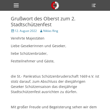
Primärmenü
Heade
zum
Toggle
Inhalt
überspringen
Grußwort des Oberst zum 2.
ollapse
Stadtschützenfest
hild
enu
Veröffentlicht
Author
12. August 2022
Niklas Ring
ollapse
am
hild
Verehrte Majestäten
enu
ollapse
Liebe Gesekerinnen und Geseker,
hild
enu
liebe Schützenbrüder,
Festteilnehmer und Gäste,
ollapse
hild
enu
die St.- Pankratius Schützenbruderschaft 1669 e.V. ist
stolz darauf, zum Abschluss der diesjährigen
ollapse
hild
Geseker Schützensaison das diesjährige
enu
Stadtschützenfest ausrichten zu dürfen.
Mit großer Freude und Begeisterung sehen wir dem