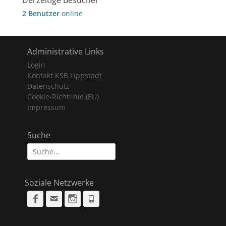
2 Benutzer
online
Administrative Links
Login
Kontakt KSB Lippstadt
Datenschutz
Cookie-Richtlinie (EU)
Impressum
Suche
Suche
nach:
Soziale Netzwerke
Facebook
Email
Instagram
Phone