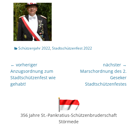
Kategorien
Schützenjahr 2022
,
Stadtschützenfest 2022
Beitragsnavigation
← vorheriger
nächster →
Vorheriger
nächster
Anzugsordnung zum
Marschordnung des 2.
Beitrag:
Beitrag:
Stadtschützenfest wie
Geseker
gehabt!
Stadtschützenfestes
356 Jahre St.-Pankratius-Schützenbruderschaft
Störmede