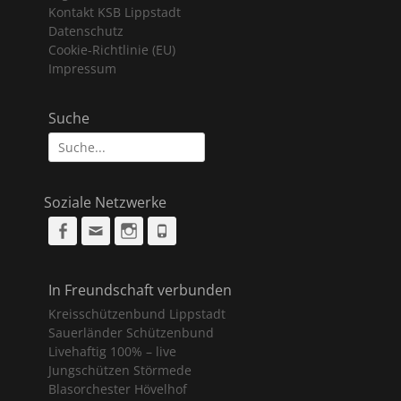
Kontakt KSB Lippstadt
Datenschutz
Cookie-Richtlinie (EU)
Impressum
Suche
Suche
nach:
Soziale Netzwerke
Facebook
Email
Instagram
Phone
In Freundschaft verbunden
Kreisschützenbund Lippstadt
Sauerländer Schützenbund
Livehaftig 100% – live
Jungschützen Störmede
Blasorchester Hövelhof