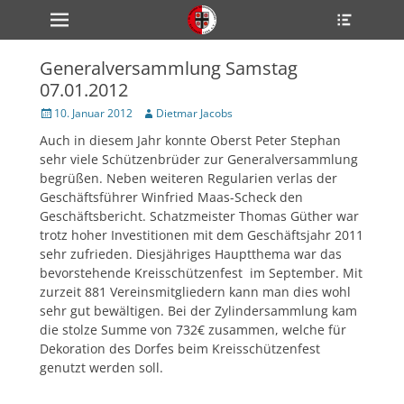
Primärmenü
Heade
zum
Toggle
Inhalt
überspringen
Generalversammlung Samstag
ollapse
07.01.2012
hild
enu
Veröffentlicht
Author
10. Januar 2012
Dietmar Jacobs
ollapse
am
hild
Auch in diesem Jahr konnte Oberst Peter Stephan
enu
sehr viele Schützenbrüder zur Generalversammlung
ollapse
hild
begrüßen. Neben weiteren Regularien verlas der
enu
Geschäftsführer Winfried Maas-Scheck den
Geschäftsbericht. Schatzmeister Thomas Güther war
trotz hoher Investitionen mit dem Geschäftsjahr 2011
sehr zufrieden. Diesjähriges Hauptthema war das
ollapse
hild
bevorstehende Kreisschützenfest im September. Mit
enu
zurzeit 881 Vereinsmitgliedern kann man dies wohl
ollapse
sehr gut bewältigen. Bei der Zylindersammlung kam
hild
enu
die stolze Summe von 732€ zusammen, welche für
Dekoration des Dorfes beim Kreisschützenfest
genutzt werden soll.