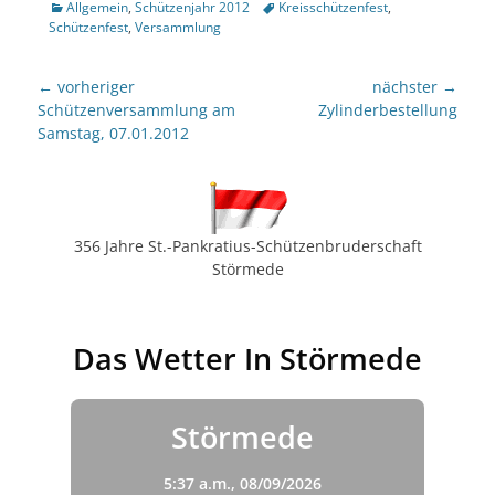
Kategorien
Tags
Allgemein
,
Schützenjahr 2012
Kreisschützenfest
,
Schützenfest
,
Versammlung
Beitragsnavigation
← vorheriger
nächster →
Vorheriger
nächster
Schützenversammlung am
Zylinderbestellung
Beitrag:
Beitrag:
Samstag, 07.01.2012
356 Jahre St.-Pankratius-Schützenbruderschaft
Störmede
Das Wetter In Störmede
Störmede
5:37 a.m.,
08/09/2026