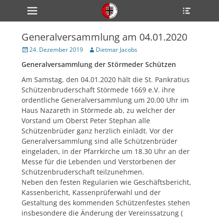
Primärmenü
Heade
zum
Toggle
Inhalt
überspringen
Generalversammlung am 04.01.2020
ollapse
hild
Veröffentlicht
Author
24. Dezember 2019
Dietmar Jacobs
enu
am
Generalversammlung der Störmeder Schützen
ollapse
hild
enu
Am Samstag, den 04.01.2020 hält die St. Pankratius
ollapse
Schützenbruderschaft Störmede 1669 e.V. ihre
hild
ordentliche Generalversammlung um 20.00 Uhr im
enu
Haus Nazareth in Störmede ab, zu welcher der
Vorstand um Oberst Peter Stephan alle
Schützenbrüder ganz herzlich ein­lädt. Vor der
ollapse
Generalversammlung sind alle Schützenbrüder
hild
eingeladen, in der Pfarr­kirche um 18.30 Uhr an der
enu
Messe für die Lebenden und Verstorbenen der
ollapse
hild
Schützenbruderschaft teilzunehmen.
enu
Neben den festen Regularien wie Geschäftsbericht,
Kassenbericht, Kassenprüferwahl und der
Gestaltung des kommenden Schützenfestes stehen
insbesondere die Änderung der Vereinssatzung (