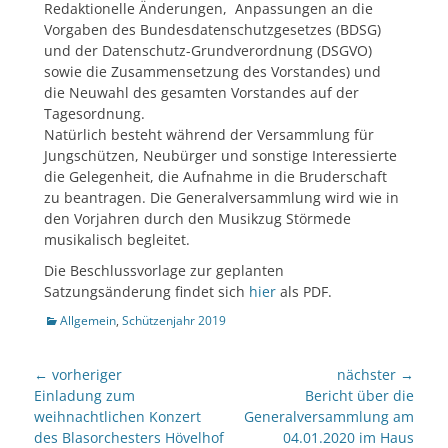
Redaktionelle Änderungen, Anpassungen an die
Vorgaben des Bundesdatenschutzgesetzes (BDSG)
und der Datenschutz-Grundverordnung (DSGVO)
sowie die Zusammensetzung des Vorstandes) und
die Neuwahl des gesamten Vorstandes auf der
Tagesordnung.
Natürlich besteht während der Versammlung für
Jungschützen, Neubürger und sonstige Interessierte
die Gelegenheit, die Aufnahme in die Bruderschaft
zu beantragen. Die General­versammlung wird wie in
den Vorjahren durch den Musikzug Störmede
musikalisch begleitet.
Die Beschlussvorlage zur geplanten
Satzungsänderung findet sich
hier
als PDF.
Kategorien
Allgemein
,
Schützenjahr 2019
Beitragsnavigation
← vorheriger
nächster →
Vorheriger
nächster
Einladung zum
Bericht über die
Beitrag:
Beitrag:
weihnachtlichen Konzert
Generalversammlung am
des Blasorchesters Hövelhof
04.01.2020 im Haus