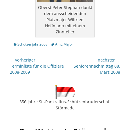
Oberst Peter Stephan dankt
dem ausscheidenden
Platzmajor Wilfried
Hoffmann mit einem
Zinnteller
Kategorien
Tags
Schützenjahr 2008
Amt
,
Major
Beitragsnavigation
← vorheriger
nächster →
Vorheriger
nächster
Terminliste für die Offiziere
Seniorennachmittag 08.
Beitrag:
Beitrag:
2008-2009
März 2008
356 Jahre St.-Pankratius-Schützenbruderschaft
Störmede