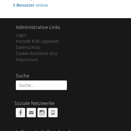
3 Benutzer
online
Administrative Links
Login
Kontakt KSB Lippstadt
Datenschutz
Cookie-Richtlinie (EU)
Impressum
Suche
Suche
nach:
Soziale Netzwerke
Facebook
Email
Instagram
Phone