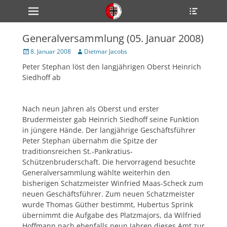
Primärmenü
Heade
zum
Toggle
Inhalt
überspringen
Generalversammlung (05. Januar 2008)
ollapse
hild
Veröffentlicht
Author
8. Januar 2008
Dietmar Jacobs
enu
am
Peter Stephan löst den langjährigen Oberst Heinrich
ollapse
hild
Siedhoff ab
enu
ollapse
hild
enu
Nach neun Jahren als Oberst und erster
Brudermeister gab Heinrich Siedhoff seine Funktion
in jüngere Hände. Der langjährige Geschäftsführer
Peter Stephan übernahm die Spitze der
ollapse
hild
traditionsreichen St.-Pankratius-
enu
Schützenbruderschaft. Die hervorragend besuchte
ollapse
Generalversammlung wählte weiterhin den
hild
enu
bisherigen Schatzmeister Winfried Maas-Scheck zum
neuen Geschäftsführer. Zum neuen Schatzmeister
wurde Thomas Güther bestimmt, Hubertus Sprink
übernimmt die Aufgabe des Platzmajors, da Wilfried
Hoffmann nach ebenfalls neun Jahren dieses Amt zur