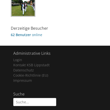
Derzeitige Besucher
62 Benutzer
online
Administrative Links
Login
Kontakt KSB Lippstadt
Datenschutz
Cookie-Richtlinie (EU)
Impressum
Suche
Suche
nach: