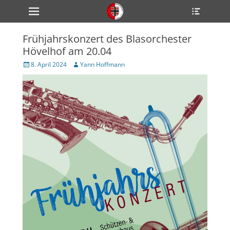
Primärmenü
Heade
zum
Toggle
Inhalt
überspringen
Frühjahrskonzert des Blasorchester
ollapse
Hövelhof am 20.04
hild
enu
Veröffentlicht
Author
8. April 2024
Yann Hoffmann
ollapse
am
hild
enu
ollapse
hild
enu
ollapse
hild
enu
ollapse
hild
enu