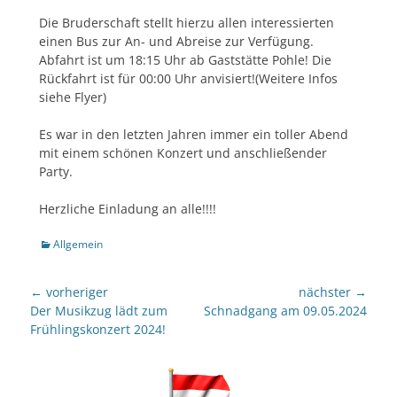
Die Bruderschaft stellt hierzu allen interessierten
einen Bus zur An- und Abreise zur Verfügung.
Abfahrt ist um 18:15 Uhr ab Gaststätte Pohle! Die
Rückfahrt ist für 00:00 Uhr anvisiert!(Weitere Infos
siehe Flyer)
Es war in den letzten Jahren immer ein toller Abend
mit einem schönen Konzert und anschließender
Party.
Herzliche Einladung an alle!!!!
Kategorien
Allgemein
Beitragsnavigation
← vorheriger
nächster →
Vorheriger
nächster
Der Musikzug lädt zum
Schnadgang am 09.05.2024
Beitrag:
Beitrag:
Frühlingskonzert 2024!