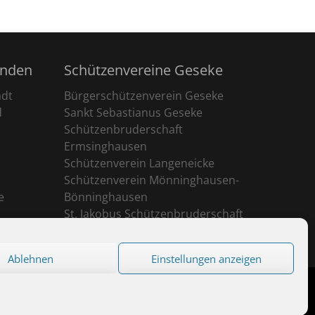
unden
Schützenvereine Geseke
adt
Bürgerschützenverein Geseke
d
Sankt Sebastianus Geseke
Schützenbruderschaft
Ermsinghausen
Schützenverein Langeneicke
Schützenverein Mönninghausen-
e
Bönninghausen
St. Jakobus Schützenbruderschaft
Ehringhausen
Ablehnen
Einstellungen anzeigen
eserved.