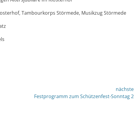
sterhof, Tambourkorps Störmede, Musikzug Störmede
atz
ls
nächste
nächster
Festprogramm zum Schützenfest-Sonntag 
Beitrag: