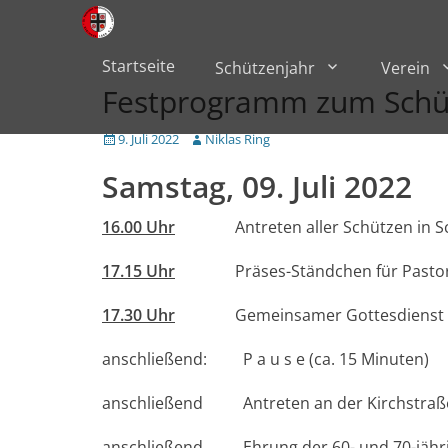
Primärmenü
zum
Inhalt
überspringen
Startseite
Schützenjahr
Verein
Festprogramm zum Schü
Veröffentlicht
Author
9. Juli 2022
Niklas Ring
am
Samstag, 09. Juli 2022
16.00 Uhr
Antreten aller Schützen in Schü
17.15 Uhr
Präses-Ständchen für Pastor 
17.30 Uhr
Gemeinsamer Gottesdienst in 
anschließend: P a u s e (ca. 15 Minuten)
anschließend Antreten an der Kirchstraße
anschließend Ehrung der 60- und 70-jährige