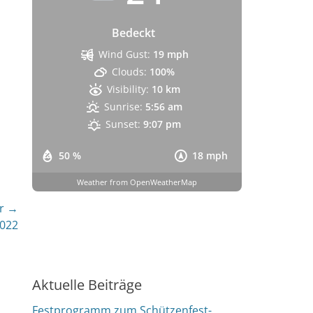
Bedeckt
Wind Gust:
19 mph
Clouds:
100%
Visibility:
10 km
Sunrise:
5:56 am
Sunset:
9:07 pm
50 %
18 mph
Weather from OpenWeatherMap
r →
2022
Aktuelle Beiträge
Festprogramm zum Schützenfest-