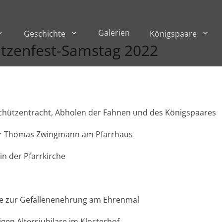
Galerien
Geschichte
Königspaare
tzenfest-Samstag 2022
tzentracht, Abholen der Fahnen und des Königspaares
Thomas Zwingmann am Pfarrhaus
der Pfarrkirche
 zur Gefallenenehrung am Ehrenmal
n Altersjubilare im Klosterhof