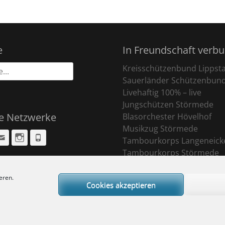
e
In Freundschaft verb
Kreisschützenbund Lippst
Sauerländer Schützenbun
Livehaftig 100% – live
Jungschützen Störmede
le Netzwerke
Blasorchester Hövelhof
Musikzug Störmede
cebook
Email
Instagram
Phone
Tambourkorps Langeneick
Tambourkorps Störmede
eren.
Cookies akzeptieren
ight © 2026
Sankt Pankratius Schützenbruderschaft Störmede
. All Rights R