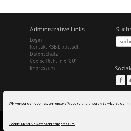
Administrative Links
Such
Suche
Login
nach:
Kontakt KSB Lippstadt
Datenschutz
Cookie-Richtlinie (EU)
Sozia
Impressum
Fa
Wir verwenden Cookies, um unsere Website und unseren Service zu optimi
Copyr
Cookie-Richtlinie
Datenschutz
Impressum