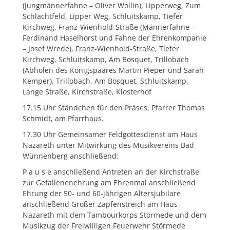
(Jungmännerfahne – Oliver Wollin), Lipperweg, Zum
Schlachtfeld, Lipper Weg, Schluitskamp, Tiefer
Kirchweg, Franz-Wienhold-Straße (Männerfahne –
Ferdinand Haselhorst und Fahne der Ehrenkompanie
– Josef Wrede), Franz-Wienhold-Straße, Tiefer
Kirchweg, Schluitskamp, Am Bosquet, Trillobach
(Abholen des Königspaares Martin Pieper und Sarah
Kemper), Trillobach, Am Bosquet, Schluitskamp,
Lange Straße, Kirchstraße, Klosterhof
17.15 Uhr Ständchen für den Präses, Pfarrer Thomas
Schmidt, am Pfarrhaus.
17.30 Uhr Gemeinsamer Feldgottesdienst am Haus
Nazareth unter Mitwirkung des Musikvereins Bad
Wünnenberg anschließend:
P a u s e anschließend Antreten an der Kirchstraße
zur Gefallenenehrung am Ehrenmal anschließend
Ehrung der 50- und 60-jährigen Altersjubilare
anschließend Großer Zapfenstreich am Haus
Nazareth mit dem Tambourkorps Störmede und dem
Musikzug der Freiwilligen Feuerwehr Störmede