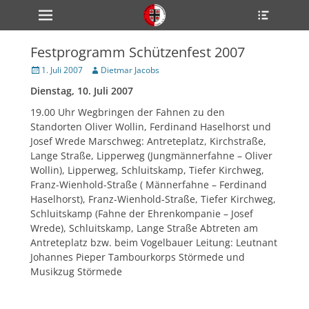
Primärmenü
Heade
zum
Toggle
Inhalt
überspringen
Festprogramm Schützenfest 2007
ollapse
hild
Veröffentlicht
Author
1. Juli 2007
Dietmar Jacobs
enu
am
Dienstag, 10. Juli 2007
ollapse
hild
enu
19.00 Uhr Wegbringen der Fahnen zu den
ollapse
Standorten Oliver Wollin, Ferdinand Haselhorst und
hild
Josef Wrede Marschweg: Antreteplatz, Kirchstraße,
enu
Lange Straße, Lipperweg (Jungmännerfahne – Oliver
Wollin), Lipperweg, Schluitskamp, Tiefer Kirchweg,
Franz-Wienhold-Straße ( Männerfahne – Ferdinand
ollapse
Haselhorst), Franz-Wienhold-Straße, Tiefer Kirchweg,
hild
Schluitskamp (Fahne der Ehrenkompanie – Josef
enu
Wrede), Schluitskamp, Lange Straße Abtreten am
ollapse
hild
Antreteplatz bzw. beim Vogelbauer Leitung: Leutnant
enu
Johannes Pieper Tambourkorps Störmede und
Musikzug Störmede