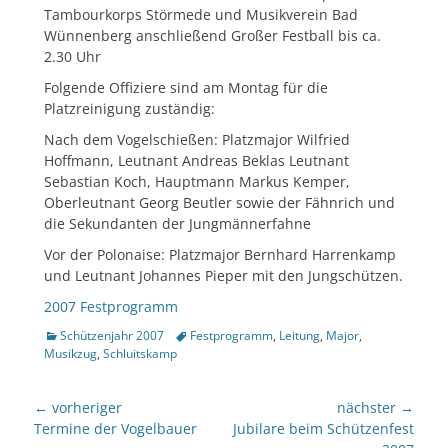
Tambourkorps Störmede und Musikverein Bad
Wünnenberg anschließend Großer Festball bis ca.
2.30 Uhr
Folgende Offiziere sind am Montag für die
Platzreinigung zuständig:
Nach dem Vogelschießen: Platzmajor Wilfried
Hoffmann, Leutnant Andreas Beklas Leutnant
Sebastian Koch, Hauptmann Markus Kemper,
Oberleutnant Georg Beutler sowie der Fähnrich und
die Sekundanten der Jungmännerfahne
Vor der Polonaise: Platzmajor Bernhard Harrenkamp
und Leutnant Johannes Pieper mit den Jungschützen.
2007 Festprogramm
Kategorien
Tags
Schützenjahr 2007
Festprogramm
,
Leitung
,
Major
,
Musikzug
,
Schluitskamp
Beitragsnavigation
← vorheriger
nächster →
Vorheriger
nächster
Termine der Vogelbauer
Jubilare beim Schützenfest