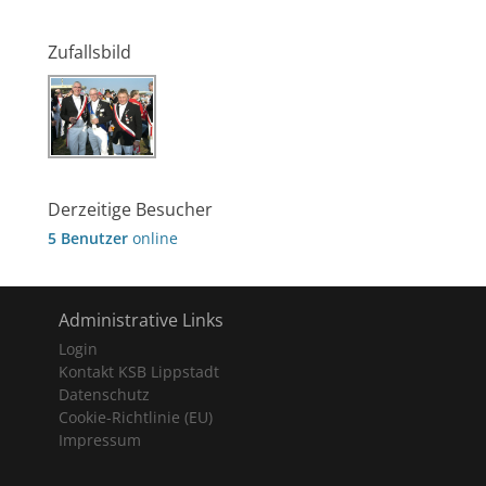
Zufallsbild
Derzeitige Besucher
5 Benutzer
online
Administrative Links
Login
Kontakt KSB Lippstadt
Datenschutz
Cookie-Richtlinie (EU)
Impressum