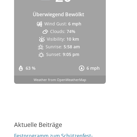
Überwiegend Bewölkt
Wind Gust:
6 mph
Clouds:
74%
Visibility:
10 km
Sunrise:
5:58 am
Sunset:
9:05 pm
63 %
6 mph
Weather from OpenWeatherMap
Aktuelle Beiträge
Festprogramm zum Schützenfest-