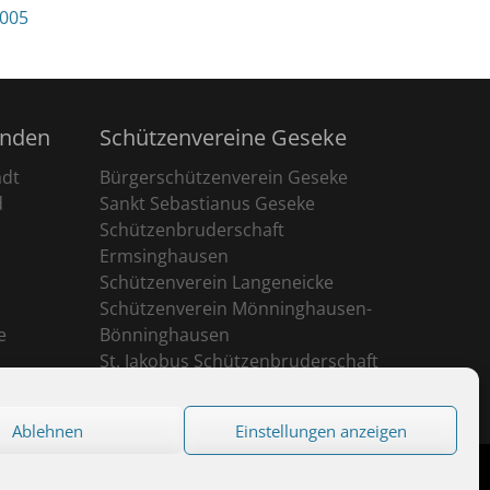
2005
unden
Schützenvereine Geseke
adt
Bürgerschützenverein Geseke
d
Sankt Sebastianus Geseke
Schützenbruderschaft
Ermsinghausen
Schützenverein Langeneicke
Schützenverein Mönninghausen-
e
Bönninghausen
St. Jakobus Schützenbruderschaft
Ehringhausen
Ablehnen
Einstellungen anzeigen
eserved.