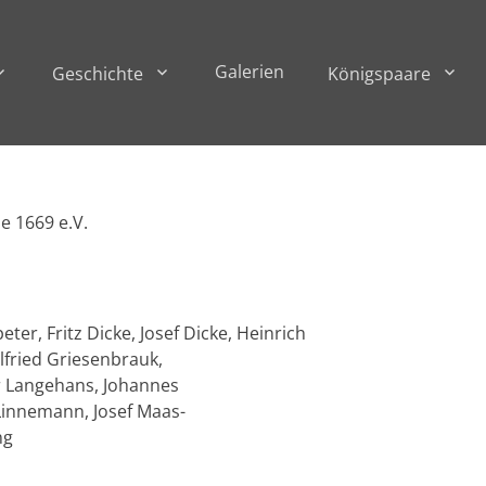
Galerien
Geschichte
Königspaare
e 1669 e.V.
eter, Fritz Dicke, Josef Dicke, Heinrich
lfried Griesenbrauk,
r Langehans, Johannes
Linnemann, Josef Maas-
ng