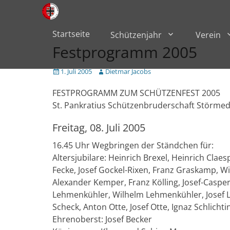
Primärmenü
zum
Inhalt
überspringen
Startseite
Schützenjahr
Verein
Festprogramm 2005
Veröffentlicht
Author
1. Juli 2005
Dietmar Jacobs
am
FESTPROGRAMM ZUM SCHÜTZENFEST 2005
St. Pankratius Schützenbruderschaft Störmed
Freitag, 08. Juli 2005
16.45 Uhr Wegbringen der Ständchen für:
Altersjubilare: Heinrich Brexel, Heinrich Claesp
Fecke, Josef Gockel-Rixen, Franz Graskamp, Wi
Alexander Kemper, Franz Kölling, Josef-Caspe
Lehmenkühler, Wilhelm Lehmenkühler, Josef 
Scheck, Anton Otte, Josef Otte, Ignaz Schlichti
Ehrenoberst: Josef Becker