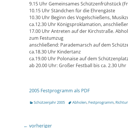
9.15 Uhr Gemeinsames Schützenfrühstück (Fr
10.15 Uhr Ständchen für die Ehrengäste
10.30 Uhr Beginn des Vogelschießens, Musik
ca.12.30 Uhr Königsproklamation, anschließ
17.00 Uhr Antreten auf der Kirchstraße. Abh
zum Festumzug
anschließend: Parademarsch auf dem Schütz
ca.18.30 Uhr Kindertanz
ca.19.00 Uhr Polonaise auf dem Schützenplat
ab 20.00 Uhr: Großer Festball bis ca. 2.30 Uhr
2005 Festprogramm als PDF
Kategorien
Tags
Schützenjahr 2005
Abholen
,
Festprogramm
,
Richtu
Beitragsnavigation
← vorheriger