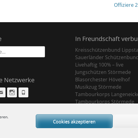
nächster
Offiziere 
Beitrag:
e
In Freundschaft verb
Kreisschützenbund Lippst
Sauerländer Schützenbun
Livehaftig 100% – live
Jungschützen Störmede
le Netzwerke
Blasorchester Hövelhof
Musikzug Störmede
cebook
Email
Instagram
Phone
Tambourkorps Langeneick
Tambourkorps Störmede
eren.
Cookies akzeptieren
ight © 2026
Sankt Pankratius Schützenbruderschaft Störmede
. All Rights R