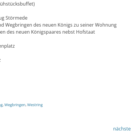
ühstücksbuffet)
zug Störmede
end Wegbringen des neuen Königs zu seiner Wohnung
olen des neuen Königspaares nebst Hofstaat
enplatz
z
ng
,
Wegbringen
,
Westring
nächste