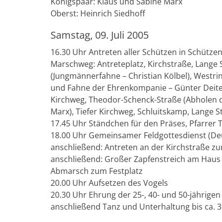
Königspaar: Klaus und Sabine Marx
Oberst: Heinrich Siedhoff
Samstag, 09. Juli 2005
16.30 Uhr Antreten aller Schützen in Schütze
Marschweg: Antreteplatz, Kirchstraße, Lange 
(Jungmännerfahne – Christian Kölbel), Westr
und Fahne der Ehrenkompanie – Günter Deiters
Kirchweg, Theodor-Schenck-Straße (Abholen 
Marx), Tiefer Kirchweg, Schluitskamp, Lange S
17.45 Uhr Ständchen für den Präses, Pfarrer
18.00 Uhr Gemeinsamer Feldgottesdienst (D
anschließend: Antreten an der Kirchstraße z
anschließend: Großer Zapfenstreich am Haus 
Abmarsch zum Festplatz
20.00 Uhr Aufsetzen des Vogels
20.30 Uhr Ehrung der 25-, 40- und 50-jährigen 
anschließend Tanz und Unterhaltung bis ca. 3