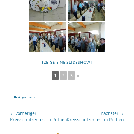
[ZEIGE EINE SLIDESHOW]
1
2
3
►
Kategorien
Allgemein
Beitragsnavigation
← vorheriger
nächster →
Vorheriger
nächster
Kreisschützenfest in Rüthen
Kreisschützenfest in Rüthen
Beitrag:
Beitrag: