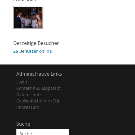
Derzeitige Besucher
26 Benutzer
online
Administrative Links
Login
Kontakt KSB Lippstadt
Datenschutz
Cookie-Richtlinie (EU)
Impressum
Suche
Suche