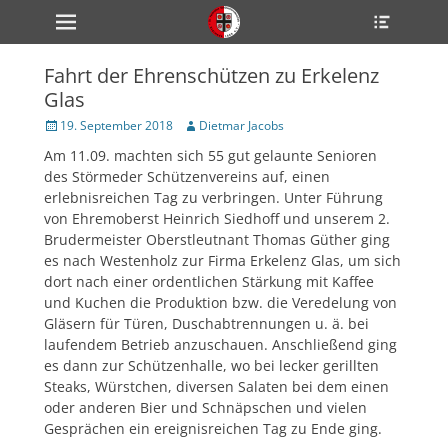
Primärmenü
Heade
zum
Toggle
Inhalt
überspringen
Fahrt der Ehrenschützen zu Erkelenz
ollapse
Glas
hild
enu
Veröffentlicht
Author
19. September 2018
Dietmar Jacobs
ollapse
am
hild
Am 11.09. machten sich 55 gut gelaunte Senioren
enu
des Störmeder Schützenvereins auf, einen
ollapse
hild
erlebnisreichen Tag zu verbringen. Unter Führung
enu
von Ehremoberst Heinrich Siedhoff und unserem 2.
Brudermeister Oberstleutnant Thomas Güther ging
es nach Westenholz zur Firma Erkelenz Glas, um sich
dort nach einer ordentlichen Stärkung mit Kaffee
ollapse
hild
und Kuchen die Produktion bzw. die Veredelung von
enu
Gläsern für Türen, Duschabtrennungen u. ä. bei
ollapse
laufendem Betrieb anzuschauen. Anschließend ging
hild
enu
es dann zur Schützenhalle, wo bei lecker gerillten
Steaks, Würstchen, diversen Salaten bei dem einen
oder anderen Bier und Schnäpschen und vielen
Gesprächen ein ereignisreichen Tag zu Ende ging.