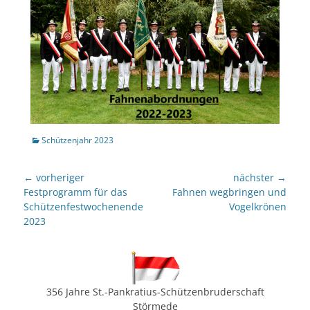
Kategorien
Schützenjahr 2023
Beitragsnavigation
← vorheriger
nächster →
Vorheriger
nächster
Festprogramm für das
Fahnen wegbringen und
Beitrag:
Beitrag:
Schützenfestwochenende
Vogelkrönen
2023
356 Jahre St.-Pankratius-Schützenbruderschaft
Störmede