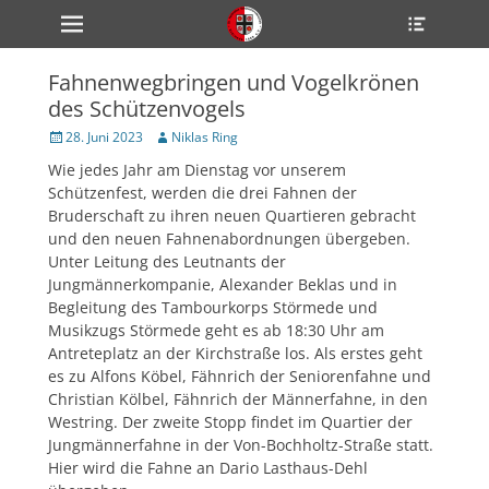
Primärmenü
Heade
zum
Toggle
Inhalt
überspringen
Fahnenwegbringen und Vogelkrönen
ollapse
des Schützenvogels
hild
enu
Veröffentlicht
Author
28. Juni 2023
Niklas Ring
ollapse
am
hild
Wie jedes Jahr am Dienstag vor unserem
enu
Schützenfest, werden die drei Fahnen der
ollapse
hild
Bruderschaft zu ihren neuen Quartieren gebracht
enu
und den neuen Fahnenabordnungen übergeben.
Unter Leitung des Leutnants der
Jungmännerkompanie, Alexander Beklas und in
Begleitung des Tambourkorps Störmede und
ollapse
hild
Musikzugs Störmede geht es ab 18:30 Uhr am
enu
Antreteplatz an der Kirchstraße los. Als erstes geht
ollapse
es zu Alfons Köbel, Fähnrich der Seniorenfahne und
hild
enu
Christian Kölbel, Fähnrich der Männerfahne, in den
Westring. Der zweite Stopp findet im Quartier der
Jungmännerfahne in der Von-
Bochholtz
-Straße statt.
Hier wird die Fahne an
Dario Lasthaus-Dehl