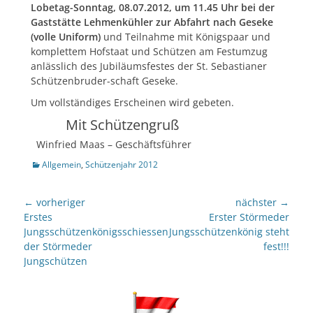
Lobetag-Sonntag, 08.07.2012, um 11.45 Uhr bei der
Gaststätte Lehmenkühler zur Abfahrt nach Geseke
(volle Uniform)
und Teilnahme mit Königspaar und
komplettem Hofstaat und Schützen am Festumzug
anlässlich des Jubiläumsfestes der St. Sebastianer
Schützenbruder-schaft Geseke.
Um vollständiges Erscheinen wird gebeten.
Mit Schützengruß
Winfried Maas – Geschäftsführer
Kategorien
Allgemein
,
Schützenjahr 2012
Beitragsnavigation
← vorheriger
nächster →
Vorheriger
nächster
Erstes
Erster Störmeder
Beitrag:
Beitrag:
Jungsschützenkönigsschiessen
Jungsschützenkönig steht
der Störmeder
fest!!!
Jungschützen