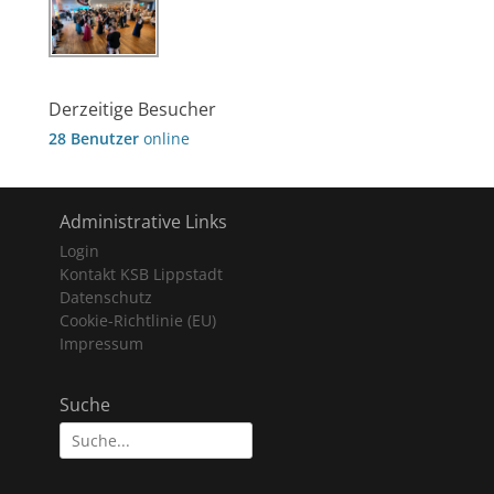
Derzeitige Besucher
28 Benutzer
online
Administrative Links
Login
Kontakt KSB Lippstadt
Datenschutz
Cookie-Richtlinie (EU)
Impressum
Suche
Suche
nach: