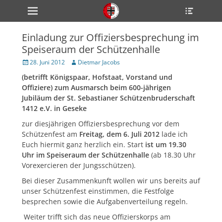
Primärmenü
Heade
zum
Toggle
Inhalt
überspringen
Einladung zur Offiziersbesprechung im
ollapse
Speiseraum der Schützenhalle
hild
enu
Veröffentlicht
Author
28. Juni 2012
Dietmar Jacobs
ollapse
am
hild
(betrifft Königspaar, Hofstaat, Vorstand und
enu
Offiziere) zum Ausmarsch beim 600-jährigen
ollapse
hild
Jubiläum der St. Sebastianer Schützenbruderschaft
enu
1412 e.V. in Geseke
zur diesjährigen Offiziersbesprechung vor dem
Schützenfest am
Freitag, dem 6. Juli 2012
lade ich
ollapse
Euch hiermit ganz herzlich ein. Start
ist um 19.30
hild
enu
Uhr im Speiseraum der Schützenhalle
(ab 18.30 Uhr
ollapse
Vorexercieren der Jungsschützen).
hild
enu
Bei dieser Zusammenkunft wollen wir uns bereits auf
unser Schützenfest einstimmen, die Festfolge
besprechen sowie die Aufgabenverteilung regeln.
Weiter trifft sich das neue Offizierskorps am