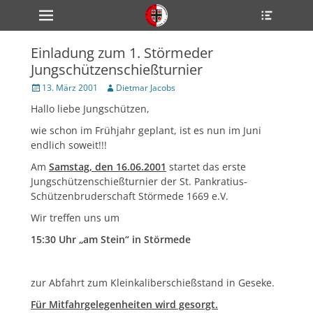
Primärmenü
Heade
zum
Toggle
Inhalt
überspringen
Einladung zum 1. Störmeder
ollapse
Jungschützenschießturnier
hild
enu
Veröffentlicht
Author
13. März 2001
Dietmar Jacobs
ollapse
am
hild
Hallo liebe Jungschützen,
enu
ollapse
wie schon im Frühjahr geplant, ist es nun im Juni
hild
endlich soweit!!!
enu
Am
Samstag, den 16.06.2001
startet das erste
Jungschützenschießturnier der St. Pankratius-
Schützenbruderschaft Störmede 1669 e.V.
ollapse
hild
enu
Wir treffen uns um
ollapse
15:30 Uhr „am Stein“ in Störmede
hild
enu
zur Abfahrt zum Kleinkaliberschießstand in Geseke.
Für Mitfahrgelegenheiten wird gesorgt.