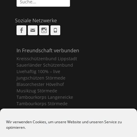
nach:
Soziale Netzwerke
Facebook
Email
Instagram
Phone
In Freundschaft verbunden
Kreisschützenbund Lippstadt
Sauerländer Schützenbund
Livehaftig 100% – live
Jungschützen Störmede
Blasorchester Hövelhof
Musikzug Störmede
Tambourkorps Langeneicke
Tambourkorps Störmede
Schützenvereine Geseke
Wir verwenden Cookies, um unsere Website und unseren Service zu
optimieren.
Bürgerschützenverein Geseke
Sankt Sebastianus Geseke