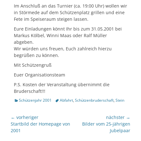
Im Anschluß an das Turnier (ca. 19:00 Uhr) wollen wir
in Störmede auf dem Schützenplatz grillen und eine
Fete im Speiseraum steigen lassen.
Eure Einladungen könnt Ihr bis zum 31.05.2001 bei
Markus Kölbel, Winni Maas oder Ralf Müller
abgeben.
Wir würden uns freuen, Euch zahlreich hierzu
begrüßen zu können.
Mit Schützengruß
Euer Organisationsteam
P.S. Kosten der Veranstaltung übernimmt die
Bruderschaft!!!
Kategorien
Tags
Schützenjahr 2001
Abfahrt
,
Schützenbruderschaft
,
Stein
Beitragsnavigation
← vorheriger
nächster →
Vorheriger
nächster
Startbild der Homepage von
Bilder vom 25-jährigen
Beitrag:
Beitrag:
2001
Jubelpaar