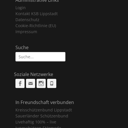
Login
Kontakt KSB Lippstadt
Datenschutz
Cookie-Richtlinie (EU)
Impressum
Suche
Suche
nach:
Soziale Netzwerke
Facebook
Email
Instagram
Phone
In Freundschaft verbunden
Kreisschützenbund Lippstadt
Sauerländer Schützenbund
Livehaftig 100% – live
Jungschützen Störmede