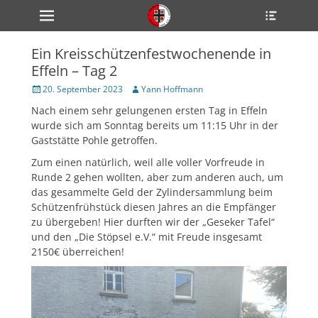
Primärmenü
Heade
zum
Toggle
Inhalt
überspringen
Ein Kreisschützenfestwochenende in
ollapse
Effeln – Tag 2
hild
enu
Veröffentlicht
Author
20. September 2023
Yann Hoffmann
ollapse
am
hild
Nach einem sehr gelungenen ersten Tag in Effeln
enu
wurde sich am Sonntag bereits um 11:15 Uhr in der
ollapse
hild
Gaststätte Pohle getroffen.
enu
Zum einen natürlich, weil alle voller Vorfreude in
Runde 2 gehen wollten, aber zum anderen auch, um
das gesammelte Geld der Zylindersammlung beim
ollapse
Schützenfrühstück diesen Jahres an die Empfänger
hild
enu
zu übergeben! Hier durften wir der „Geseker Tafel“
ollapse
und den „Die Stöpsel e.V.“ mit Freude insgesamt
hild
2150€ überreichen!
enu