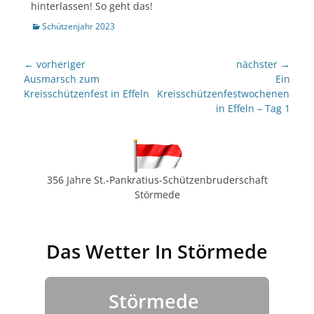
hinterlassen! So geht das!
Kategorien
Schützenjahr 2023
Beitragsnavigation
← vorheriger
nächster →
Vorheriger
nächster
Ausmarsch zum
Ein
Beitrag:
Beitrag:
Kreisschützenfest in Effeln
Kreisschützenfestwochenende
in Effeln – Tag 1
356 Jahre St.-Pankratius-Schützenbruderschaft
Störmede
Das Wetter In Störmede
Störmede