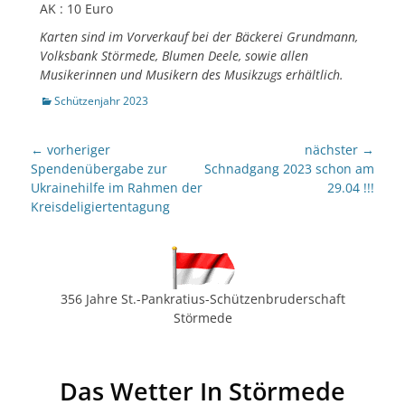
AK : 10 Euro
Karten sind im Vorverkauf bei der Bäckerei Grundmann,
Volksbank Störmede, Blumen Deele, sowie allen
Musikerinnen und Musikern des Musikzugs erhältlich.
Kategorien
Schützenjahr 2023
Beitragsnavigation
← vorheriger
nächster →
Vorheriger
nächster
Spendenübergabe zur
Schnadgang 2023 schon am
Beitrag:
Beitrag:
Ukrainehilfe im Rahmen der
29.04 !!!
Kreisdeligiertentagung
356 Jahre St.-Pankratius-Schützenbruderschaft
Störmede
Das Wetter In Störmede