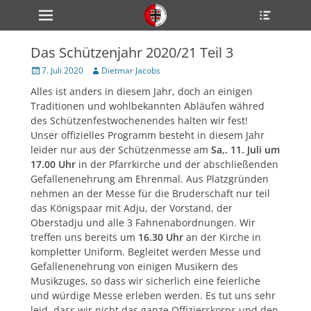
Primärmenü
Heade
zum
Toggle
Inhalt
überspringen
Das Schützenjahr 2020/21 Teil 3
ollapse
hild
Veröffentlicht
Author
7. Juli 2020
Dietmar Jacobs
enu
am
Alles ist anders in diesem Jahr, doch an einigen
ollapse
hild
Traditionen und wohlbekannten Abläufen währed
enu
des Schützenfestwochenendes halten wir fest!
ollapse
Unser offizielles Programm besteht in diesem Jahr
hild
enu
leider nur aus der Schützenmesse am
Sa,. 11. Juli um
17.00 Uhr
in der Pfarrkirche und der abschließenden
Gefallenenehrung am Ehrenmal. Aus Platzgründen
nehmen an der Messe für die Bruderschaft nur teil
ollapse
hild
das Königspaar mit Adju, der Vorstand, der
enu
Oberstadju und alle 3 Fahnenabordnungen. Wir
ollapse
treffen uns bereits um
16.30 Uhr
an der Kirche in
hild
enu
kompletter Uniform. Begleitet werden Messe und
Gefallenenehrung von einigen Musikern des
Musikzuges, so dass wir sicherlich eine feierliche
und würdige Messe erleben werden. Es tut uns sehr
leid, dass wir nicht das ganze Offizierskorps und den