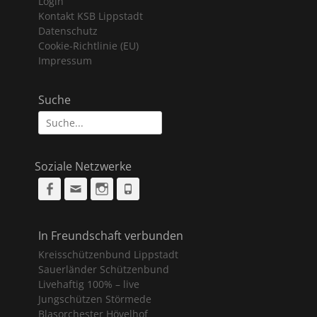
Login
Kontakt KSB Lippstadt
Datenschutz
Cookie-Richtlinie (EU)
Impressum
Suche
Suche
nach:
Soziale Netzwerke
Facebook
Email
Instagram
Phone
In Freundschaft verbunden
Kreisschützenbund Lippstadt
Sauerländer Schützenbund
Livehaftig 100% – live
Jungschützen Störmede
Blasorchester Hövelhof