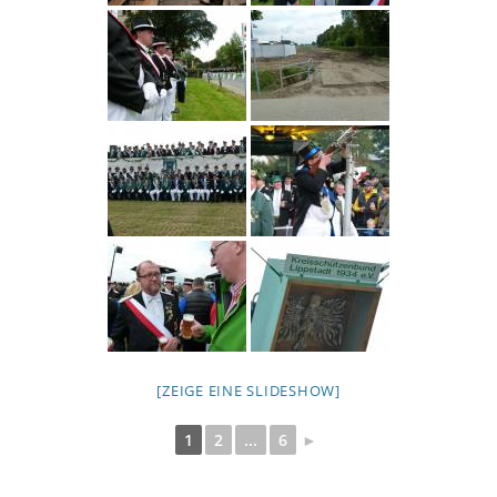
[ZEIGE EINE SLIDESHOW]
1
2
...
6
►