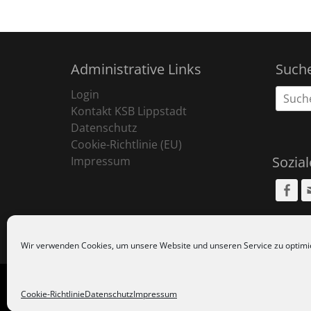
Administrative Links
Such
Suche
Login
nach:
Kontakt KSB Lippstadt
Datenschutz
Cookie-Richtlinie (EU)
Sozia
Impressum
Fa
Wir verwenden Cookies, um unsere Website und unseren Service zu optimi
Copyr
Cookie-Richtlinie
Datenschutz
Impressum