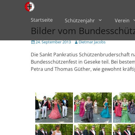
Primärmenü
zum
Inhalt
überspringen
Startseite
Schützenjahr
Verein
Bilder vom Bundesschütz
Veröffentlicht
Author
24. September 2013
Dietmar Jacobs
am
Die Sankt Pankratius Schützenbruderschaft 
Bundesschützenfest in Geseke teil. Bei best
Petra und Thomas Güther, wie gewohnt kräfti