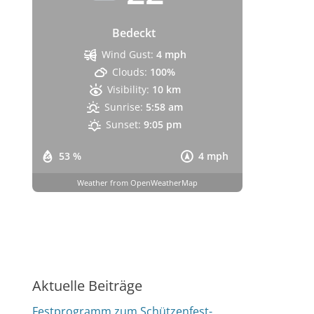
Bedeckt
Wind Gust:
4 mph
Clouds:
100%
Visibility:
10 km
Sunrise:
5:58 am
Sunset:
9:05 pm
53 %
4 mph
Weather from OpenWeatherMap
Aktuelle Beiträge
Festprogramm zum Schützenfest-