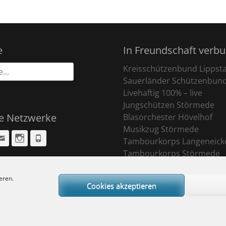
e
In Freundschaft verb
Kreisschützenbund Lippst
Sauerländer Schützenbun
Livehaftig 100% – live
Jungschützen Störmede
le Netzwerke
Blasorchester Hövelhof
Musikzug Störmede
cebook
Email
Instagram
Phone
Tambourkorps Langeneick
Tambourkorps Störmede
eren.
Cookies akzeptieren
ight © 2026
Sankt Pankratius Schützenbruderschaft Störmede
. All Rights R