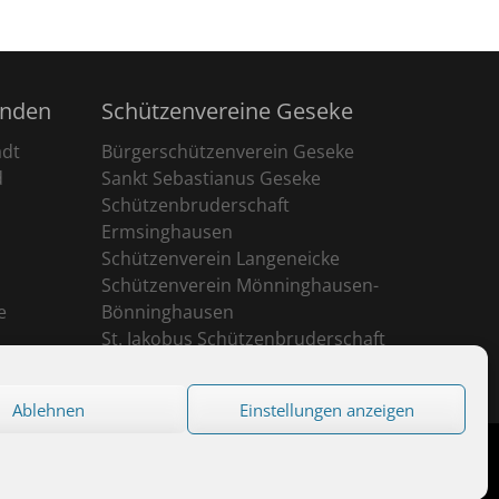
unden
Schützenvereine Geseke
adt
Bürgerschützenverein Geseke
d
Sankt Sebastianus Geseke
Schützenbruderschaft
Ermsinghausen
Schützenverein Langeneicke
Schützenverein Mönninghausen-
e
Bönninghausen
St. Jakobus Schützenbruderschaft
Ehringhausen
Ablehnen
Einstellungen anzeigen
eserved.