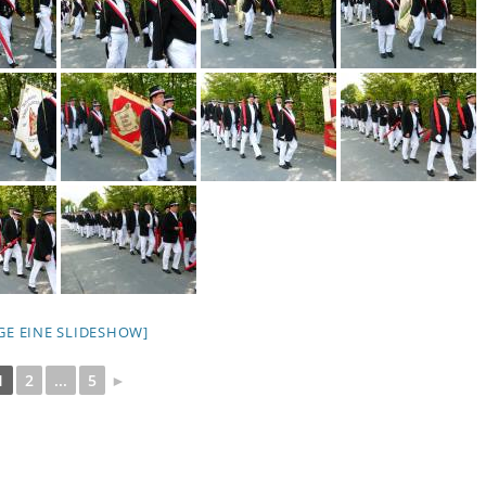
IGE EINE SLIDESHOW]
1
2
...
5
►