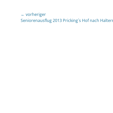
Beitragsnavigation
← vorheriger
Vorheriger
Seniorenausflug 2013 Pricking´s Hof nach Halter
Beitrag: