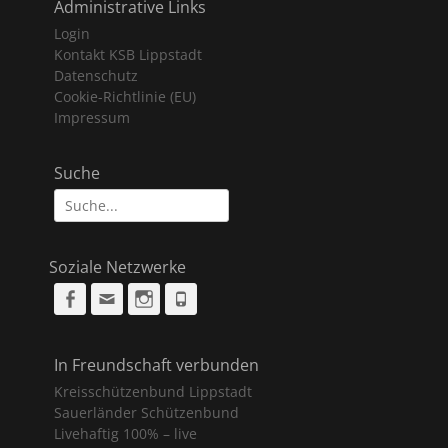
Administrative Links
Login
Kontakt KSB Lippstadt
Datenschutz
Cookie-Richtlinie (EU)
Impressum
Suche
Suche
nach:
Soziale Netzwerke
Facebook
Email
Instagram
Phone
In Freundschaft verbunden
Kreisschützenbund Lippstadt
Sauerländer Schützenbund
Livehaftig 100% – live