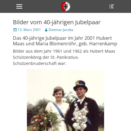
Primärmenü
Heade
zum
Toggle
Inhalt
überspringen
Bilder vom 40-jährigen Jubelpaar
ollapse
hild
Veröffentlicht
Author
13. März 2001
Dietmar Jacobs
enu
am
Das 40-jährige Jubelpaar im Jahr 2001 Hubert
ollapse
hild
Maas und Maria Blomenröhr, geb. Harrenkamp
enu
Bilder aus dem Jahr 1961 und 1962 als Hubert Maas
ollapse
Schützenkönig der St.-Pankratius-
hild
enu
Schützenbruderschaft war:
ollapse
hild
enu
ollapse
hild
enu