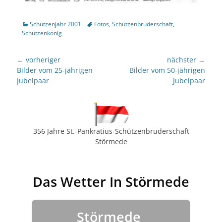
Kategorien
Tags
Schützenjahr 2001
Fotos
,
Schützenbruderschaft
,
Schützenkönig
Beitragsnavigation
← vorheriger
nächster →
Vorheriger
nächster
Bilder vom 25-jährigen
Bilder vom 50-jährigen
Beitrag:
Beitrag:
Jubelpaar
Jubelpaar
356 Jahre St.-Pankratius-Schützenbruderschaft
Störmede
Das Wetter In Störmede
Störmede