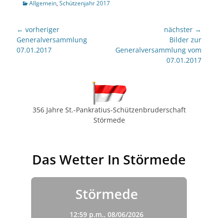
Kategorien
Allgemein
,
Schützenjahr 2017
Beitragsnavigation
← vorheriger
nächster →
Vorheriger
nächster
Generalversammlung
Bilder zur
Beitrag:
Beitrag:
07.01.2017
Generalversammlung vom
07.01.2017
356 Jahre St.-Pankratius-Schützenbruderschaft
Störmede
Das Wetter In Störmede
Störmede
12:59 p.m.,
08/06/2026