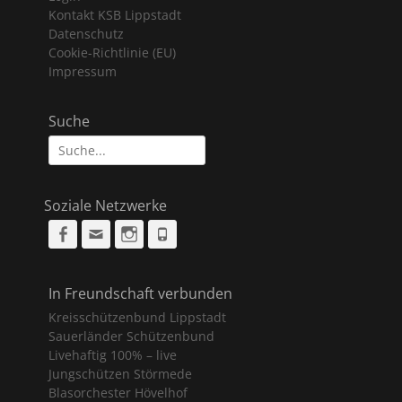
Kontakt KSB Lippstadt
Datenschutz
Cookie-Richtlinie (EU)
Impressum
Suche
Suche
nach:
Soziale Netzwerke
Facebook
Email
Instagram
Phone
In Freundschaft verbunden
Kreisschützenbund Lippstadt
Sauerländer Schützenbund
Livehaftig 100% – live
Jungschützen Störmede
Blasorchester Hövelhof