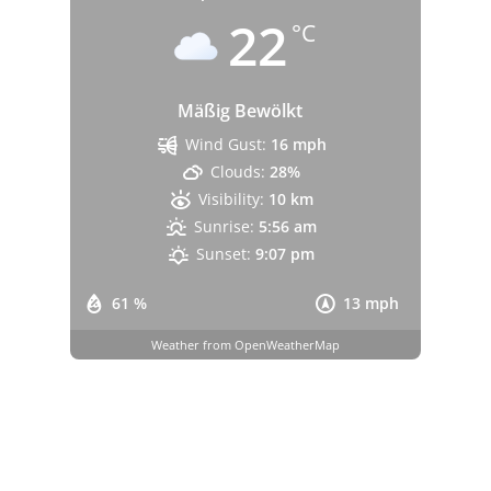
22
°C
Mäßig Bewölkt
Wind Gust:
16 mph
Clouds:
28%
Visibility:
10 km
Sunrise:
5:56 am
Sunset:
9:07 pm
61 %
13 mph
Weather from OpenWeatherMap