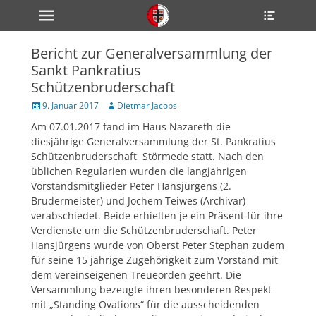
Primärmenü
Heade
zum
Toggle
Inhalt
überspringen
Bericht zur Generalversammlung der
ollapse
Sankt Pankratius
hild
enu
Schützenbruderschaft
ollapse
hild
Veröffentlicht
Author
9. Januar 2017
Dietmar Jacobs
enu
am
Am 07.01.2017 fand im Haus Nazareth die
ollapse
hild
diesjährige Generalversammlung der St. Pankratius
enu
Schützenbruderschaft Störmede statt. Nach den
üblichen Regularien wurden die langjährigen
Vorstandsmitglieder Peter Hansjürgens (2.
ollapse
Brudermeister) und Jochem Teiwes (Archivar)
hild
verabschiedet. Beide erhielten je ein Präsent für ihre
enu
Verdienste um die Schützenbruderschaft. Peter
ollapse
hild
Hansjürgens wurde von Oberst Peter Stephan zudem
enu
für seine 15 jährige Zugehörigkeit zum Vorstand mit
dem vereinseigenen Treueorden geehrt. Die
Versammlung bezeugte ihren besonderen Respekt
mit „Standing Ovations“ für die ausscheidenden