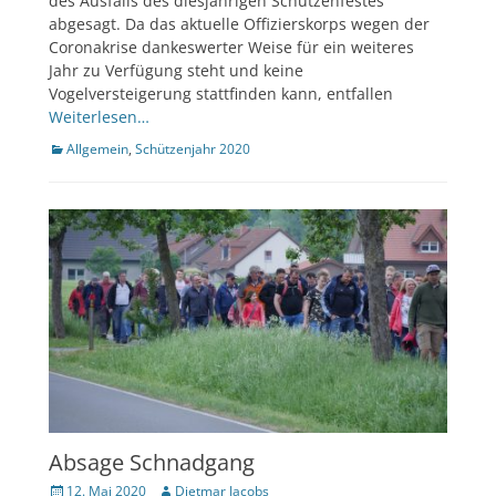
des Ausfalls des diesjährigen Schützenfestes
abgesagt. Da das aktuelle Offizierskorps wegen der
Coronakrise dankeswerter Weise für ein weiteres
Jahr zu Verfügung steht und keine
Vogelversteigerung stattfinden kann, entfallen
Weiterlesen…
Kategorien
Allgemein
,
Schützenjahr 2020
Absage Schnadgang
Veröffentlicht
Author
12. Mai 2020
Dietmar Jacobs