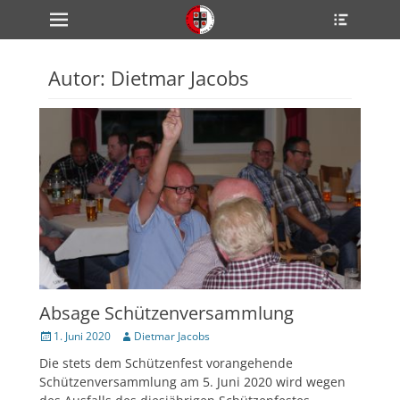
Primärmenü
Heade
zum
Toggle
Inhalt
überspringen
Autor:
Dietmar Jacobs
ollapse
hild
enu
ollapse
hild
enu
ollapse
hild
enu
ollapse
hild
enu
ollapse
Absage Schützenversammlung
hild
enu
Veröffentlicht
Author
1. Juni 2020
Dietmar Jacobs
am
Die stets dem Schützenfest vorangehende
Schützenversammlung am 5. Juni 2020 wird wegen