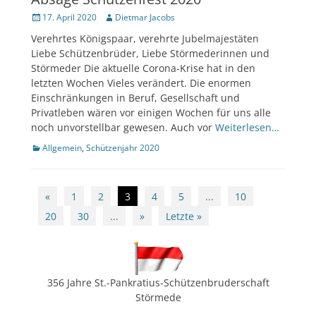
Veröffentlicht
Author
17. April 2020
Dietmar Jacobs
am
Verehrtes Königspaar, verehrte Jubelmajestäten
Liebe Schützenbrüder, Liebe Störmederinnen und
Störmeder Die aktuelle Corona-Krise hat in den
letzten Wochen Vieles verändert. Die enormen
Einschränkungen in Beruf, Gesellschaft und
Privatleben wären vor einigen Wochen für uns alle
noch unvorstellbar gewesen. Auch vor
Weiterlesen…
Kategorien
Allgemein
,
Schützenjahr 2020
Beitragsnavigation
«
1
2
3
4
5
...
10
20
30
...
»
Letzte »
356 Jahre St.-Pankratius-Schützenbruderschaft
Störmede