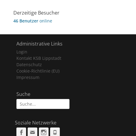
Derzeitige Besucher
46 Benutzer
online
Administrative Links
Login
Kontakt KSB Lippstadt
Datenschutz
Cookie-Richtlinie (EU)
Impressum
Suche
Suche
nach:
Soziale Netzwerke
Facebook
Email
Instagram
Phone