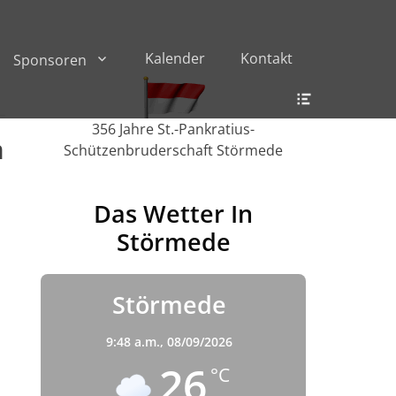
Kalender
Kontakt
Sponsoren
Header
Toggle
356 Jahre St.-Pankratius-
m
Schützenbruderschaft Störmede
Das Wetter In
Störmede
Störmede
9:48 a.m.,
08/09/2026
26
°C