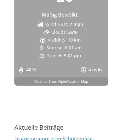
Mäßig Bewölkt
Wind Gust:
7 mph
Clouds:
26%
Visibility:
10 km
Sunrise:
6:01 am
Sunset:
9:01 pm
46 %
4 mph
Weather from OpenWeatherMap
Aktuelle Beiträge
Festprogramm zum Schützenfest-