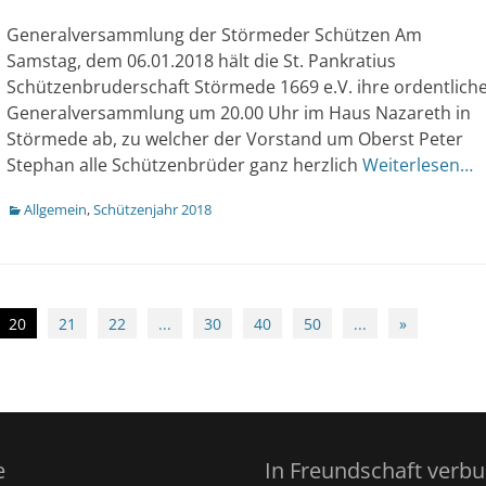
am
Generalversammlung der Störmeder Schützen Am
Samstag, dem 06.01.2018 hält die St. Pankratius
Schützenbruderschaft Störmede 1669 e.V. ihre ordentlich
Generalversammlung um 20.00 Uhr im Haus Nazareth in
Störmede ab, zu welcher der Vorstand um Oberst Peter
Stephan alle Schützenbrüder ganz herzlich
Weiterlesen…
Kategorien
Allgemein
,
Schützenjahr 2018
20
21
22
...
30
40
50
...
»
e
In Freundschaft verb