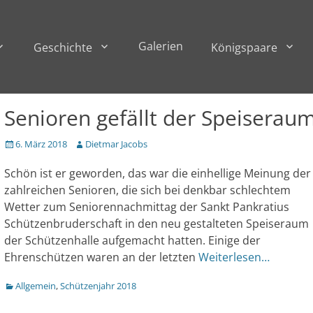
Galerien
Geschichte
Königspaare
Senioren gefällt der Speiserau
Veröffentlicht
Author
6. März 2018
Dietmar Jacobs
am
Schön ist er geworden, das war die einhellige Meinung der
zahlreichen Senioren, die sich bei denkbar schlechtem
Wetter zum Seniorennachmittag der Sankt Pankratius
Schützenbruderschaft in den neu gestalteten Speiseraum
der Schützenhalle aufgemacht hatten. Einige der
Ehrenschützen waren an der letzten
Weiterlesen…
Kategorien
Allgemein
,
Schützenjahr 2018