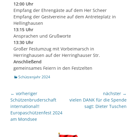
12:00 Uhr
Empfang der Ehrengäste auf dem Her Scheer
Empfang der Gestvereine auf dem Antreteplatz in
Hellinghausen
13:15 Uhr
Ansprachen und Grußworte
13:30 Uhr
Großer Festumzug mit Vorbeimarsch in
Herringhausen auf der Herringhauser Str.
Anschließend
gemeinsames Feiern in den Festzelten
Kategorien
Schützenjahr 2024
Beitragsnavigation
← vorheriger
nächster →
Vorheriger
nächster
Schützenbruderschaft
vielen DANK für die Spende
Beitrag:
Beitrag:
international!!
sagt: Dieter Tuschen
Europaschützenfest 2024
am Mondsee