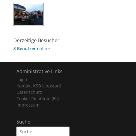
Derzeitige Besucher
8 Benutzer
online
Administrative Links
Login
Kontakt KSB Lippstadt
Datenschutz
Cookie-Richtlinie (EU)
Impressum
Suche
Suche
nach: