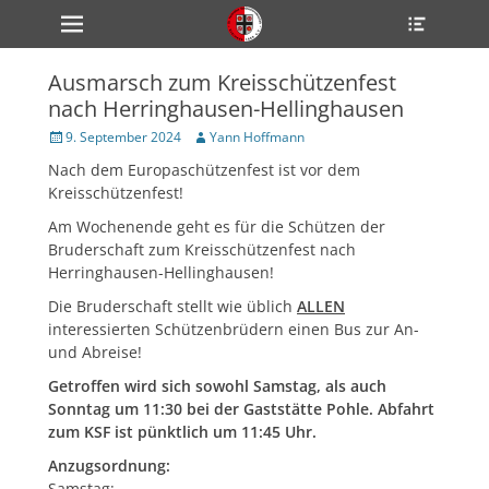
Primärmenü
Heade
zum
Toggle
Inhalt
überspringen
Ausmarsch zum Kreisschützenfest
ollapse
nach Herringhausen-Hellinghausen
hild
enu
Veröffentlicht
Author
9. September 2024
Yann Hoffmann
ollapse
am
hild
Nach dem Europaschützenfest ist vor dem
enu
Kreisschützenfest!
ollapse
hild
Am Wochenende geht es für die Schützen der
enu
Bruderschaft zum Kreisschützenfest nach
Herringhausen-Hellinghausen!
Die Bruderschaft stellt wie üblich
ALLEN
ollapse
hild
interessierten Schützenbrüdern einen Bus zur An-
enu
und Abreise!
ollapse
hild
Getroffen wird sich sowohl Samstag, als auch
enu
Sonntag um 11:30 bei der Gaststätte Pohle. Abfahrt
zum KSF ist pünktlich um 11:45 Uhr.
Anzugsordnung:
Samstag
: